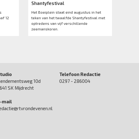
Shantyfestival
s
Het Boeiplein staat eind augustus in het
af 12
teken van het twaalfde Shantyfestival met
optredens van vijf verschillende
zeemanskoren.
tudio
Telefoon Redactie
endementsweg 10d
0297 - 286004
641 SK Mijdrecht
-mail
edactie@rtvrondevenen.nl