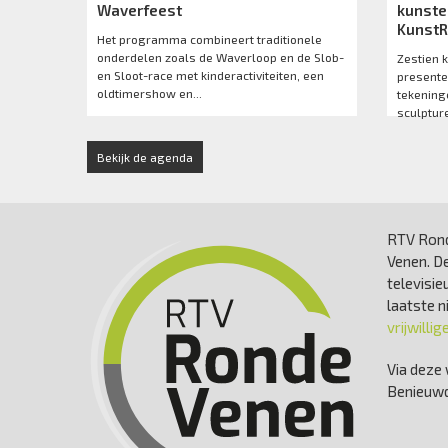
Waverfeest
kunste
Kunst
Het programma combineert traditionele
onderdelen zoals de Waverloop en de Slob-
Zestien 
en Sloot-race met kinderactiviteiten, een
presente
oldtimershow en...
tekeninge
sculpture
Bekijk de agenda
RTV Rond
Venen. De
televisie
laatste 
vrijwillig
Via deze 
Benieuwd