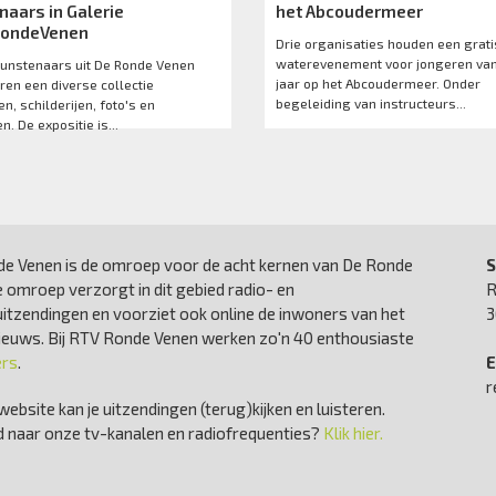
naars in Galerie
het Abcoudermeer
RondeVenen
Drie organisaties houden een grati
waterevenement voor jongeren van
kunstenaars uit De Ronde Venen
jaar op het Abcoudermeer. Onder
ren een diverse collectie
begeleiding van instructeurs...
n, schilderijen, foto's en
n. De expositie is...
e Venen is de omroep voor de acht kernen van De Ronde
S
 omroep verzorgt in dit gebied radio- en
R
uitzendingen en voorziet ook online de inwoners van het
3
nieuws. Bij RTV Ronde Venen werken zo'n 40 enthousiaste
ers
.
E
r
website kan je uitzendingen (terug)kijken en luisteren.
 naar onze tv-kanalen en radiofrequenties?
Klik hier.