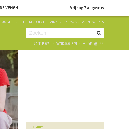
NDE VENEN
Vrijdag 7 augustus
RUGGE
·
DE HOEF
·
MIJDRECHT
·
VINKEVEEN
·
WAVERVEEN
·
WILNIS
TIPS?!
·
105.6 FM
·
Je luistert nu naar
uur 1 van 0
«
Vorig uur
Volgend uur
»
Locatie: