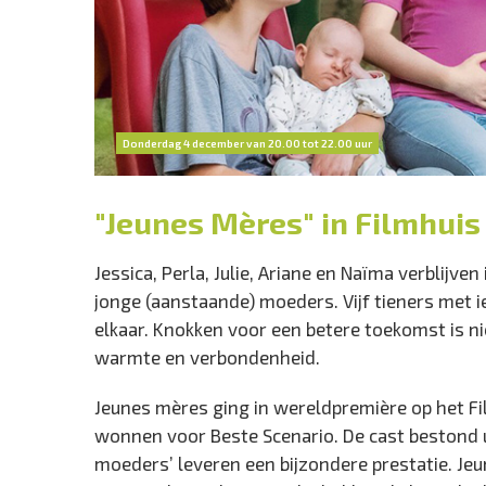
Donderdag 4 december van 20.00 tot 22.00 uur
"Jeunes Mères" in Filmhuis
Jessica, Perla, Julie, Ariane en Naïma verblijv
jonge (aanstaande) moeders. Vijf tieners met i
elkaar. Knokken voor een betere toekomst is ni
warmte en verbondenheid.
Jeunes mères ging in wereldpremière op het F
wonnen voor Beste Scenario. De cast bestond ui
moeders’ leveren een bijzondere prestatie. Jeun