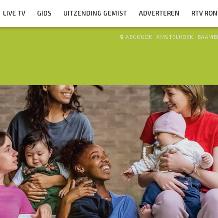
LIVE TV
GIDS
UITZENDING GEMIST
ADVERTEREN
RTV RO
ABCOUDE
·
AMSTELHOEK
·
BAAMB