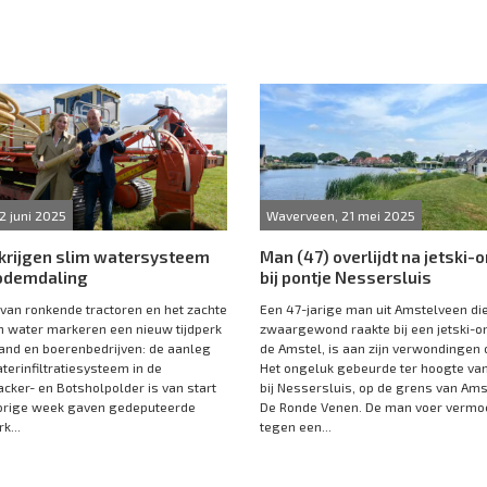
2 juni 2025
Waverveen, 21 mei 2025
 krijgen slim watersysteem
Man (47) overlijdt na jetski-
odemdaling
bij pontje Nessersluis
 van ronkende tractoren en het zachte
Een 47-jarige man uit Amstelveen di
n water markeren een nieuw tijdperk
zwaargewond raakte bij een jetski-o
and en boerenbedrijven: de aanleg
de Amstel, is aan zijn verwondingen 
terinfiltratiesysteem in de
Het ongeluk gebeurde ter hoogte van
ker- en Botsholpolder is van start
bij Nessersluis, op de grens van Am
orige week gaven gedeputeerde
De Ronde Venen. De man voer vermoe
k...
tegen een...