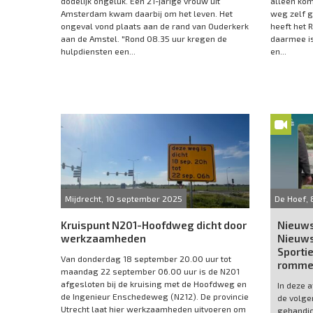
dodelijk ongeluk. Een 21-jarige vrouw uit
alleen kom
Amsterdam kwam daarbij om het leven. Het
weg zelf 
ongeval vond plaats aan de rand van Ouderkerk
heeft het 
aan de Amstel. "Rond 08.35 uur kregen de
daarmee is
hulpdiensten een...
en...
Mijdrecht, 10 september 2025
De Hoef, 
Kruispunt N201-Hoofdweg dicht door
Nieuws
werkzaamheden
Nieuws
Sporti
Van donderdag 18 september 20.00 uur tot
romme
maandag 22 september 06.00 uur is de N201
afgesloten bij de kruising met de Hoofdweg en
In deze 
de Ingenieur Enschedeweg (N212). De provincie
de volge
Utrecht laat hier werkzaamheden uitvoeren om
gehandic