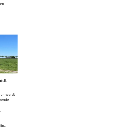
den
uidt
een wordt
jpende
,
jn...