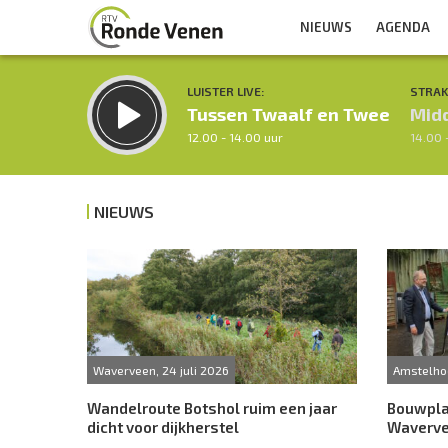
NIEUWS
AGENDA
LUISTER LIVE:
STRAK
Tussen Twaalf en Twee
Mid
12.00 - 14.00 uur
14.00 
NIEUWS
Inklappen
Waverveen, 24 juli 2026
Amstelhoe
Wandelroute Botshol ruim een jaar
Bouwpla
dicht voor dijkherstel
Waverve