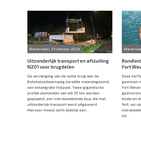
Waverveen, 23 oktober 2024
Wavervee
Uitzonderlijk transport en afsluiting
Rondleid
N201 voor brugdelen
Fort Wa
De vervanging van de vaste brug aan de
Deze herf
Botsholsedwarsweg bereikte maandagavond
gezinnen 
een belangrijke mijlpaal. Twee gigantische
Fort Waver
prefab elementen van elk 35 ton werden
gezinsrond
geplaatst, een indrukwekkende klus die met
kinderen d
uitzonderlijk transport werd uitgevoerd.
fort, vol 
Hiervoor moest zelfs tijdelijk een...
indrukwekk
tot...