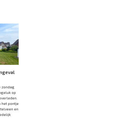
ongeval
e zondag
ngeluk op
overleden.
 het pontje
stelveen en
delijk