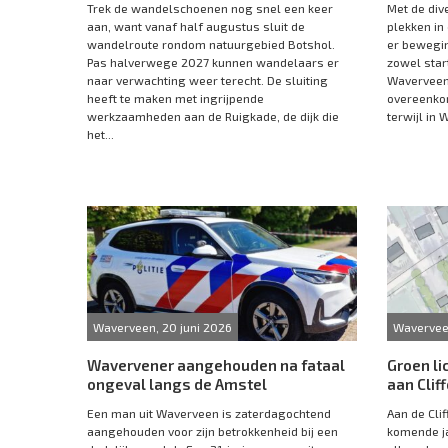
Trek de wandelschoenen nog snel een keer
Met de di
aan, want vanaf half augustus sluit de
plekken in
wandelroute rondom natuurgebied Botshol.
er bewegin
Pas halverwege 2027 kunnen wandelaars er
zowel star
naar verwachting weer terecht. De sluiting
Waverveen 
heeft te maken met ingrijpende
overeenko
werkzaamheden aan de Ruigkade, de dijk die
terwijl in W
het...
Waverveen, 20 juni 2026
Waverveen
Wavervener aangehouden na fataal
Groen li
ongeval langs de Amstel
aan Cli
Een man uit Waverveen is zaterdagochtend
Aan de Cli
aangehouden voor zijn betrokkenheid bij een
komende ja