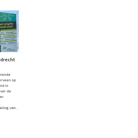
jdrecht
omende
erveen op
nd in
over de
an
ling van...