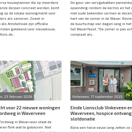
verse bouwplannen die op meerdere
De geur van versgebakken pannenko
 onze dorpen concreet worden, komt
opwinding rondom de kermis en het 
g op de lokale woningmarkt voor
met oude bekenden vormen al decen
ters als senioren. Zowel in
hart van de zomer in de Waver. Binne
als Amstelhoek zijn officiële
de buurtschap vier dagen lang in het
msten getekend voor nieuwbouw,
het Waverfeest. "De zomer is pas ec
ilnis de...
compleet als...
, 23 februari 2026
Vinkeveen, 17 september 2025
cht voor 22 nieuwe woningen
Einde Lionsclub Vinkeveen e
ffordweg in Waverveen
Waverveen, hospice ontvang
slotdonatie
ffordweg in Waverveen staat de
ren flink wat te gebeuren. Niet
Bijna een halve eeuw lang zetten ze z