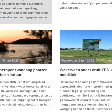
industrieterrein de afgelopen maan
n de Ziderit. In mooie oldtimers
voelbaar zijn...
mensen met een beperking
men voor een tocht door Mijdrecht.
p werd er samen nagepraat onder
, 16 juni 2025
Waverveen, 8 juni 2025
 heropent vandaag poorten
Waverveen onder druk: CDA l
lte en natuur
noodklok
anden stilte is het natuurgebied
Het normaal zo rustige dorp Waverv
naf vandaag weer toegankelijk voor
opgeschrikt door drie mogelijk ingri
De jaarlijkse sluiting tijdens het
plannen tegelijk: uitbreiding van
oen geeft kwetsbare vogelsoorten de
bedrijventerrein De Bocht (12 hectare
imte om hun jongen groot te brengen.
gebouwen tot 20 meter), een nieuw
e vogels zijn uitgevlogen, mag het
hoogspanningsstation van Stedin én
..
wijzigingen aan de N201. Bewoners zi