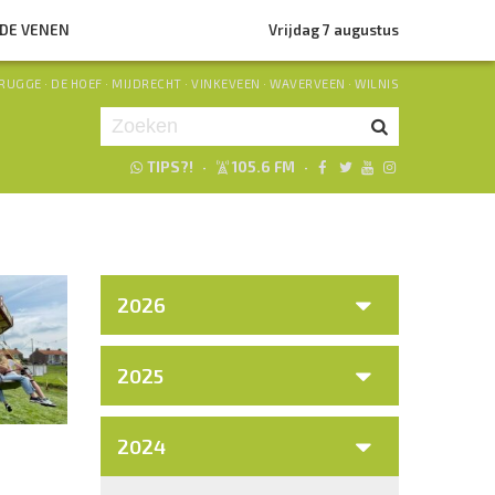
NDE VENEN
Vrijdag 7 augustus
RUGGE
·
DE HOEF
·
MIJDRECHT
·
VINKEVEEN
·
WAVERVEEN
·
WILNIS
TIPS?!
·
105.6 FM
·
Je luistert nu naar
uur 1 van 0
«
Vorig uur
Volgend uur
»
2026
2025
2024