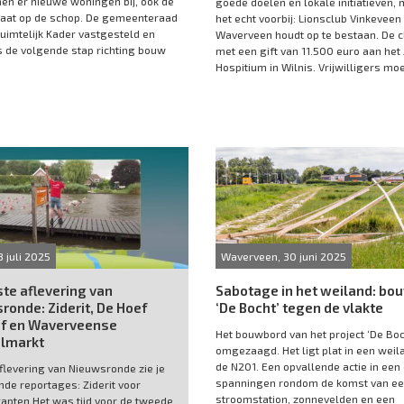
en er nieuwe woningen bij, ook de
goede doelen en lokale initiatieven, 
gaat op de schop. De gemeenteraad
het echt voorbij: Lionsclub Vinkeveen
Ruimtelijk Kader vastgesteld en
Waverveen houdt op te bestaan. De cl
 de volgende stap richting bouw
met een gift van 11.500 euro aan het
Hospitium in Wilnis. Vrijwilligers moeil
8 juli 2025
Waverveen, 30 juni 2025
te aflevering van
Sabotage in het weiland: bo
ronde: Ziderit, De Hoef
‘De Bocht’ tegen de vlakte
ef en Waverveense
Het bouwbord van het project ‘De Boch
lmarkt
omgezaagd. Het ligt plat in een weil
de N201. Een opvallende actie in een
aflevering van Nieuwsronde zie je
spanningen rondom de komst van ee
nde reportages: Ziderit voor
stroomstation, zonnevelden en een
apten Het was tijd voor de tweede