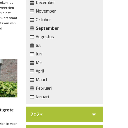
December
eken, de
weerzien
November
nia het
nkort staat
Oktober
 teken van
September
ht
Augustus
Juli
Juni
Mei
April
Maart
Februari
Januari
n
t grote
2023
ich in voor