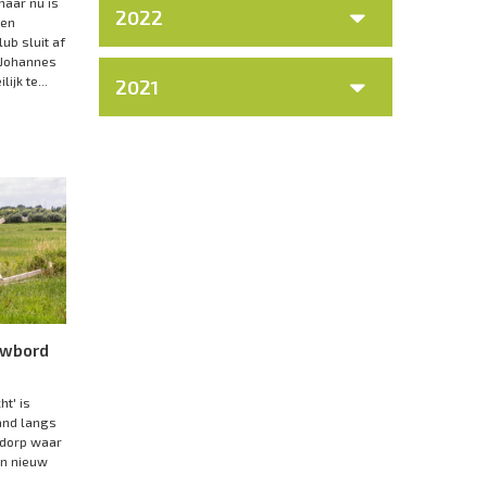
maar nu is
2022
 en
ub sluit af
 Johannes
ijk te...
2021
uwbord
t' is
and langs
 dorp waar
n nieuw