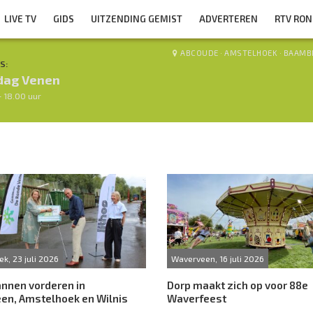
LIVE TV
GIDS
UITZENDING GEMIST
ADVERTEREN
RTV RO
ABCOUDE
·
AMSTELHOEK
·
BAAMB
S:
dag Venen
- 18.00 uur
k, 23 juli 2026
Waverveen, 16 juli 2026
nnen vorderen in
Dorp maakt zich op voor 88e
en, Amstelhoek en Wilnis
Waverfeest