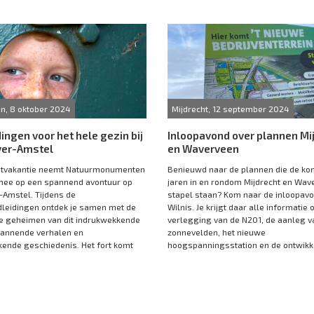
n, 8 oktober 2024
Mijdrecht, 12 september 2024
ingen voor het hele gezin bij
Inloopavond over plannen Mi
ver-Amstel
en Waverveen
stvakantie neemt Natuurmonumenten
Benieuwd naar de plannen die de k
mee op een spannend avontuur op
jaren in en rondom Mijdrecht en Wav
-Amstel. Tijdens de
stapel staan? Kom naar de inloopavo
leidingen ontdek je samen met de
Wilnis. Je krijgt daar alle informatie 
e geheimen van dit indrukwekkende
verlegging van de N201, de aanleg v
spannende verhalen en
zonnevelden, het nieuwe
ende geschiedenis. Het fort komt
hoogspanningsstation en de ontwikke