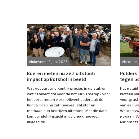
Vinkeveen, 6 juni 2025
Abcoude, 
Boeren meten nu zelf uitstoot:
Polders
impact op Botshol in beeld
tegen b
Wat gebeurt er eigenlijk precies in de stal, en
Het geluid
wat betekent dat voor de natuur verderop? Voor
klotsen va
het eerst meten vier melkveehouders uit de
voor grasl
Ronde Hoep nu zélf hoeveel stikstof en
van een wa
methaan hun bedrijven uitstoten. Met die data
Waardassac
komt eindelijk inzicht in de vraag hoeveel
gegaan. V
invloed de...
Mirjam Ster