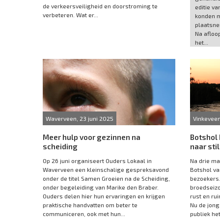
de verkeersveiligheid en doorstroming te
editie va
verbeteren. Wat er...
konden 
plaatsne
Na afloo
het...
Waverveen, 23 juni 2025
Vinkeveen
Meer hulp voor gezinnen na
Botshol
scheiding
naar sti
Op 26 juni organiseert Ouders Lokaal in
Na drie ma
Waverveen een kleinschalige gespreksavond
Botshol va
onder de titel Samen Groeien na de Scheiding,
bezoekers. 
onder begeleiding van Marike den Braber.
broedseiz
Ouders delen hier hun ervaringen en krijgen
rust en ru
praktische handvatten om beter te
Nu de jong
communiceren, ook met hun...
publiek het.