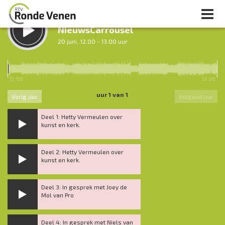
LUISTER TERUG:
NieuwsCarrousel
20 juni, 12.00 - 13.00 uur
LUISTER LIVE:
De donderdag date
12.00
13.00
13.00 - 15.00 uur
uur 1 van 1
Vorig uur
Volgend uur
Deel 1: Hetty Vermeulen over
kunst en kerk.
Deel 2: Hetty Vermeulen over
kunst en kerk.
Deel 3: In gesprek met Joey de
Mol van Pro
Deel 4: In gesprek met Niels van