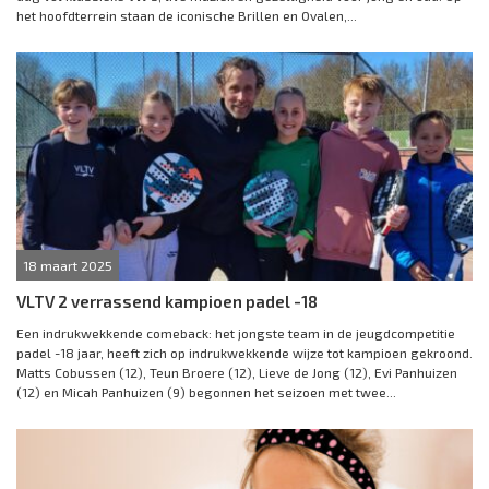
het hoofdterrein staan de iconische Brillen en Ovalen,...
18 maart 2025
VLTV 2 verrassend kampioen padel -18
Een indrukwekkende comeback: het jongste team in de jeugdcompetitie
padel -18 jaar, heeft zich op indrukwekkende wijze tot kampioen gekroond.
Matts Cobussen (12), Teun Broere (12), Lieve de Jong (12), Evi Panhuizen
(12) en Micah Panhuizen (9) begonnen het seizoen met twee...