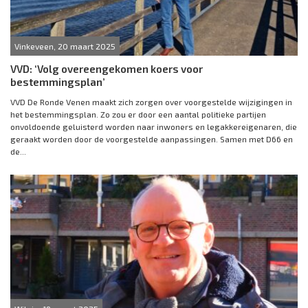
Vinkeveen, 20 maart 2025
VVD: ‘Volg overeengekomen koers voor
bestemmingsplan’
VVD De Ronde Venen maakt zich zorgen over voorgestelde wijzigingen in
het bestemmingsplan. Zo zou er door een aantal politieke partijen
onvoldoende geluisterd worden naar inwoners en legakkereigenaren, die
geraakt worden door de voorgestelde aanpassingen. Samen met D66 en
de...