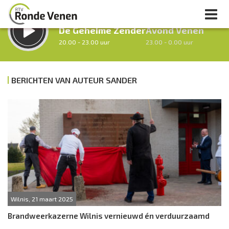
LUISTER LIVE:
STRAKS:
De Geheime Zender
Avond Venen
20.00 - 23.00 uur
23.00 - 0.00 uur
BERICHTEN VAN AUTEUR SANDER
uur 1 van 0
Vorig uur
Volgend uur
Inklappen
Wilnis, 21 maart 2025
Brandweerkazerne Wilnis vernieuwd én verduurzaamd