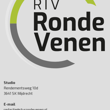
Studio
Rendementsweg 10d
3641 SK Mijdrecht
E-mail
redactie@rtvrondevenen.nl