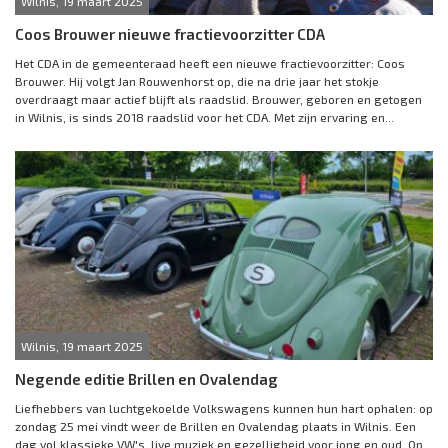
Wilnis, 19 maart 2025
Coos Brouwer nieuwe fractievoorzitter CDA
Het CDA in de gemeenteraad heeft een nieuwe fractievoorzitter: Coos
Brouwer. Hij volgt Jan Rouwenhorst op, die na drie jaar het stokje
overdraagt maar actief blijft als raadslid. Brouwer, geboren en getogen
in Wilnis, is sinds 2018 raadslid voor het CDA. Met zijn ervaring en...
Wilnis, 19 maart 2025
Negende editie Brillen en Ovalendag
Liefhebbers van luchtgekoelde Volkswagens kunnen hun hart ophalen: op
zondag 25 mei vindt weer de Brillen en Ovalendag plaats in Wilnis. Een
dag vol klassieke VW's, live muziek en gezelligheid voor jong en oud. Op