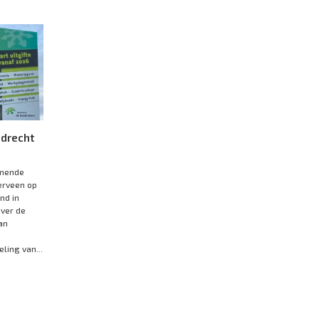
jdrecht
omende
erveen op
nd in
over de
an
ling van...