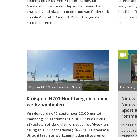
dodelijk ongeluk. Een 21-jarige vrouw uit
alleen kom
Amsterdam kwam daarbij om het leven. Het
weg zelf 
ongeval vond plaats aan de rand van Ouderkerk
heeft het 
aan de Amstel. "Rond 08.35 uur kregen de
daarmee is
hulpdiensten een...
en...
Mijdrecht, 10 september 2025
De Hoef, 
Kruispunt N201-Hoofdweg dicht door
Nieuws
werkzaamheden
Nieuws
Sporti
Van donderdag 18 september 20.00 uur tot
romme
maandag 22 september 06.00 uur is de N201
afgesloten bij de kruising met de Hoofdweg en
In deze 
de Ingenieur Enschedeweg (N212). De provincie
de volge
Utrecht laat hier werkzaamheden uitvoeren om
gehandic