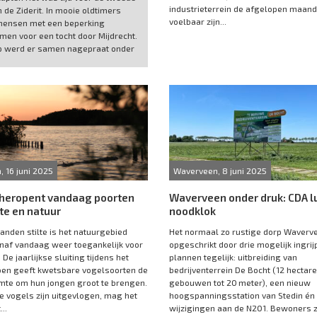
industrieterrein de afgelopen maan
n de Ziderit. In mooie oldtimers
voelbaar zijn...
mensen met een beperking
men voor een tocht door Mijdrecht.
p werd er samen nagepraat onder
, 16 juni 2025
Waverveen, 8 juni 2025
 heropent vandaag poorten
Waverveen onder druk: CDA l
lte en natuur
noodklok
anden stilte is het natuurgebied
Het normaal zo rustige dorp Waverv
naf vandaag weer toegankelijk voor
opgeschrikt door drie mogelijk ingri
De jaarlijkse sluiting tijdens het
plannen tegelijk: uitbreiding van
oen geeft kwetsbare vogelsoorten de
bedrijventerrein De Bocht (12 hectare
imte om hun jongen groot te brengen.
gebouwen tot 20 meter), een nieuw
e vogels zijn uitgevlogen, mag het
hoogspanningsstation van Stedin én
..
wijzigingen aan de N201. Bewoners zi