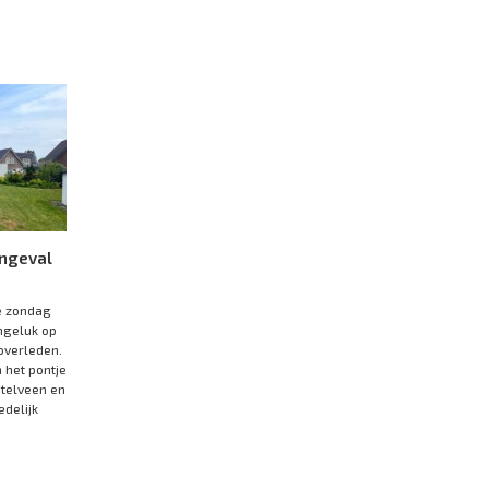
ongeval
e zondag
ngeluk op
overleden.
 het pontje
stelveen en
delijk