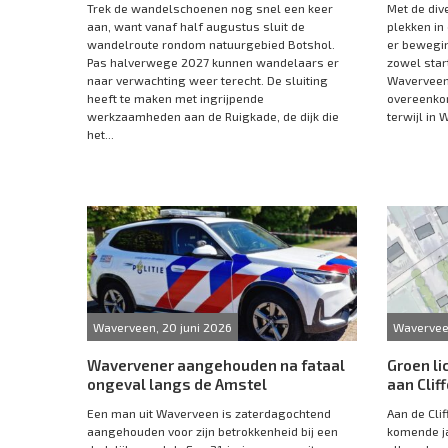
Trek de wandelschoenen nog snel een keer
Met de di
aan, want vanaf half augustus sluit de
plekken in
wandelroute rondom natuurgebied Botshol.
er bewegin
Pas halverwege 2027 kunnen wandelaars er
zowel star
naar verwachting weer terecht. De sluiting
Waverveen 
heeft te maken met ingrijpende
overeenko
werkzaamheden aan de Ruigkade, de dijk die
terwijl in W
het...
Waverveen, 20 juni 2026
Waverveen
Wavervener aangehouden na fataal
Groen li
ongeval langs de Amstel
aan Cli
Een man uit Waverveen is zaterdagochtend
Aan de Cli
aangehouden voor zijn betrokkenheid bij een
komende ja