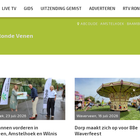
LIVE TV
GIDS
UITZENDING GEMIST
ADVERTEREN
RTV RO
ABCOUDE
·
AMSTELHOEK
·
BAAMB
Ronde Venen
k, 23 juli 2026
Waverveen, 16 juli 2026
nnen vorderen in
Dorp maakt zich op voor 88e
en, Amstelhoek en Wilnis
Waverfeest