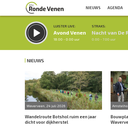
NIEUWS
AGENDA
LUISTER LIVE:
STRAKS:
Avond Venen
Nacht van De 
18.00 - 0.00 uur
0.00 - 7.00 uur
NIEUWS
Inklappen
Waverveen, 24 juli 2026
Amstelhoe
Wandelroute Botshol ruim een jaar
Bouwpla
dicht voor dijkherstel
Waverve