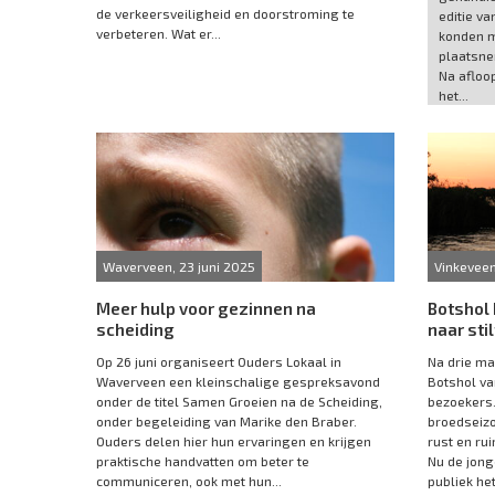
de verkeersveiligheid en doorstroming te
editie va
verbeteren. Wat er...
konden 
plaatsne
Na afloo
het...
Waverveen, 23 juni 2025
Vinkeveen
Meer hulp voor gezinnen na
Botshol
scheiding
naar sti
Op 26 juni organiseert Ouders Lokaal in
Na drie ma
Waverveen een kleinschalige gespreksavond
Botshol va
onder de titel Samen Groeien na de Scheiding,
bezoekers. 
onder begeleiding van Marike den Braber.
broedseiz
Ouders delen hier hun ervaringen en krijgen
rust en ru
praktische handvatten om beter te
Nu de jong
communiceren, ook met hun...
publiek het.