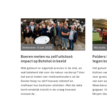
Vinkeveen, 6 juni 2025
Abcoude, 
Boeren meten nu zelf uitstoot:
Polders
impact op Botshol in beeld
tegen b
Wat gebeurt er eigenlijk precies in de stal, en
Het geluid
wat betekent dat voor de natuur verderop? Voor
klotsen va
het eerst meten vier melkveehouders uit de
voor grasl
Ronde Hoep nu zélf hoeveel stikstof en
van een wa
methaan hun bedrijven uitstoten. Met die data
Waardassac
komt eindelijk inzicht in de vraag hoeveel
gegaan. V
invloed de...
Mirjam Ster