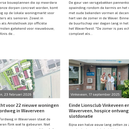
verse bouwplannen die op meerdere
De geur van versgebakken pannenko
 onze dorpen concreet worden, komt
opwinding rondom de kermis en het 
g op de lokale woningmarkt voor
met oude bekenden vormen al decen
ters als senioren. Zowel in
hart van de zomer in de Waver. Binne
als Amstelhoek zijn officiële
de buurtschap vier dagen lang in het
msten getekend voor nieuwbouw,
het Waverfeest. "De zomer is pas ec
ilnis de...
compleet als...
, 23 februari 2026
Vinkeveen, 17 september 2025
cht voor 22 nieuwe woningen
Einde Lionsclub Vinkeveen e
ffordweg in Waverveen
Waverveen, hospice ontvang
slotdonatie
ffordweg in Waverveen staat de
ren flink wat te gebeuren. Niet
Bijna een halve eeuw lang zetten ze z