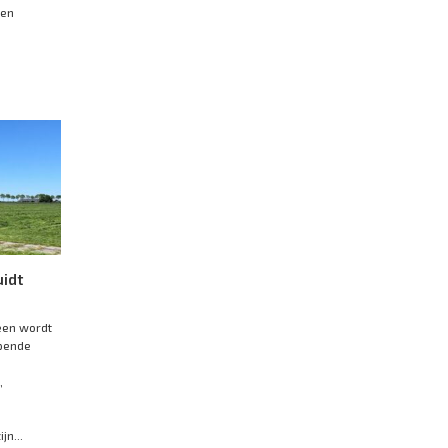
den
uidt
een wordt
jpende
,
jn...