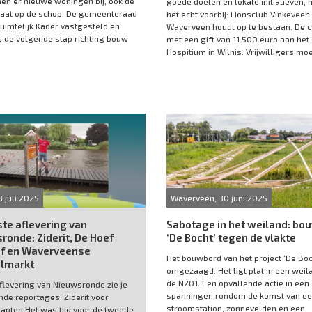
en er nieuwe woningen bij, ook de
goede doelen en lokale initiatieven, 
gaat op de schop. De gemeenteraad
het echt voorbij: Lionsclub Vinkeveen
Ruimtelijk Kader vastgesteld en
Waverveen houdt op te bestaan. De cl
 de volgende stap richting bouw
met een gift van 11.500 euro aan het
Hospitium in Wilnis. Vrijwilligers moeil
8 juli 2025
Waverveen, 30 juni 2025
te aflevering van
Sabotage in het weiland: bo
ronde: Ziderit, De Hoef
‘De Bocht’ tegen de vlakte
ef en Waverveense
Het bouwbord van het project ‘De Boch
lmarkt
omgezaagd. Het ligt plat in een weil
de N201. Een opvallende actie in een
aflevering van Nieuwsronde zie je
spanningen rondom de komst van ee
nde reportages: Ziderit voor
stroomstation, zonnevelden en een
apten Het was tijd voor de tweede