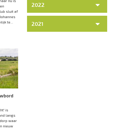
maar nu is
2022
 en
ub sluit af
 Johannes
ijk te...
2021
uwbord
t' is
and langs
 dorp waar
n nieuw