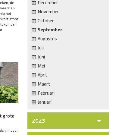
December
eken, de
weerzien
November
nia het
nkort staat
Oktober
 teken van
September
ht
Augustus
Juli
Juni
Mei
April
Maart
Februari
Januari
n
t grote
2023
ich in voor