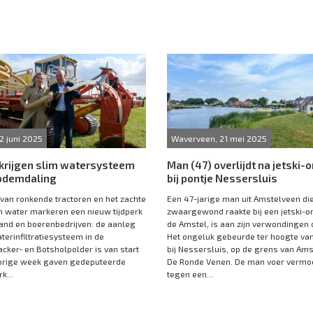
2 juni 2025
Waverveen, 21 mei 2025
 krijgen slim watersysteem
Man (47) overlijdt na jetski-
odemdaling
bij pontje Nessersluis
 van ronkende tractoren en het zachte
Een 47-jarige man uit Amstelveen di
n water markeren een nieuw tijdperk
zwaargewond raakte bij een jetski-o
and en boerenbedrijven: de aanleg
de Amstel, is aan zijn verwondingen 
terinfiltratiesysteem in de
Het ongeluk gebeurde ter hoogte van
ker- en Botsholpolder is van start
bij Nessersluis, op de grens van Am
orige week gaven gedeputeerde
De Ronde Venen. De man voer vermoe
k...
tegen een...