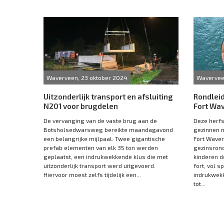
Waverveen, 23 oktober 2024
Wavervee
Uitzonderlijk transport en afsluiting
Rondleid
N201 voor brugdelen
Fort Wa
De vervanging van de vaste brug aan de
Deze herf
Botsholsedwarsweg bereikte maandagavond
gezinnen 
een belangrijke mijlpaal. Twee gigantische
Fort Waver
prefab elementen van elk 35 ton werden
gezinsrond
geplaatst, een indrukwekkende klus die met
kinderen d
uitzonderlijk transport werd uitgevoerd.
fort, vol 
Hiervoor moest zelfs tijdelijk een...
indrukwekk
tot...