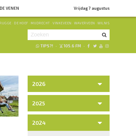
NDE VENEN
Vrijdag 7 augustus
RUGGE
·
DE HOEF
·
MIJDRECHT
·
VINKEVEEN
·
WAVERVEEN
·
WILNIS
TIPS?!
·
105.6 FM
·
Je luistert nu naar
uur 1 van 0
«
Vorig uur
Volgend uur
»
2026
2025
2024