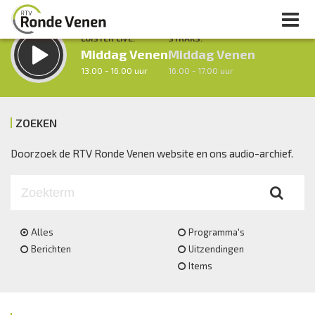
LUISTER LIVE:
STRAKS:
Middag Venen
Middag Venen
13.00 - 16.00 uur
16.00 - 17.00 uur
ZOEKEN
uur 1 van 0
Vorig uur
Volgend uur
Doorzoek de RTV Ronde Venen website en ons audio-archief.
Inklappen
Alles
Programma's
Berichten
Uitzendingen
Items