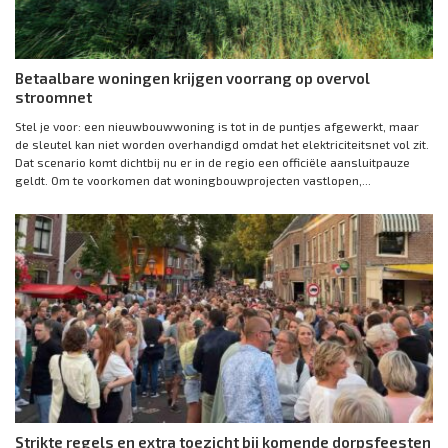
Betaalbare woningen krijgen voorrang op overvol
stroomnet
Stel je voor: een nieuwbouwwoning is tot in de puntjes afgewerkt, maar
de sleutel kan niet worden overhandigd omdat het elektriciteitsnet vol zit.
Dat scenario komt dichtbij nu er in de regio een officiële aansluitpauze
geldt. Om te voorkomen dat woningbouwprojecten vastlopen,...
Strikte regels en extra toezicht bij komende dorpsfeesten