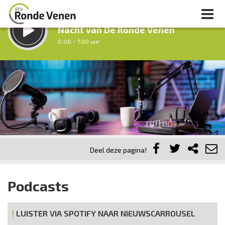
LUISTER LIVE:
Nacht van De Ronde Venen
0.00 - 7.00 uur
STRAKS:
Ochtendronde
7.00 - 9.00 uur
uur 1 van 0
Vorig uur
Volgend uur
Inklappen
Deel deze pagina!
Podcasts
LUISTER VIA SPOTIFY NAAR NIEUWSCARROUSEL