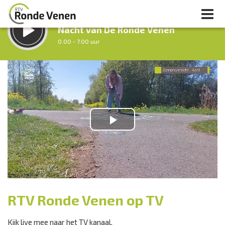
LUISTER LIVE:
Nacht van De Ronde Venen
0.00 - 7.00 uur
STRAKS:
Ochtendronde
7.00 - 12.00 uur
uur 1 van 0
Vorig uur
Volgend uur
Inklappen
RTV Ronde Venen op TV
Kijk live mee naar het TV kanaal.