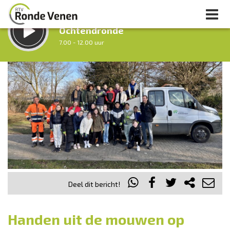
LUISTER LIVE:
Ochtendronde
7.00 - 12.00 uur
STRAKS:
Tussen Twaalf en Twee
12.00 - 14.00 uur
uur 1 van 0
Vorig uur
Volgend uur
Inklappen
Deel dit bericht!
Handen uit de mouwen op