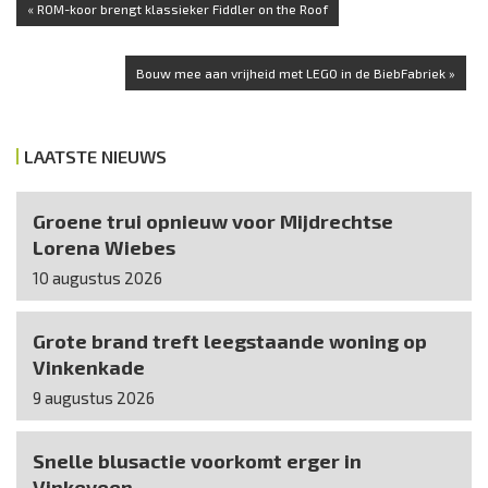
« ROM-koor brengt klassieker Fiddler on the Roof
Bouw mee aan vrijheid met LEGO in de BiebFabriek »
LAATSTE NIEUWS
Groene trui opnieuw voor Mijdrechtse
Lorena Wiebes
10 augustus 2026
Grote brand treft leegstaande woning op
Vinkenkade
9 augustus 2026
Snelle blusactie voorkomt erger in
Vinkeveen