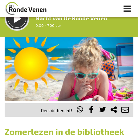
LUISTER LIVE:
Nacht van De Ronde Venen
0.00 - 7.00 uur
STRAKS:
Ochtendronde
7.00 - 12.00 uur
uur 1 van 0
Vorig uur
Volgend uur
Inklappen
Deel dit bericht!
Zomerlezen in de bibliotheek