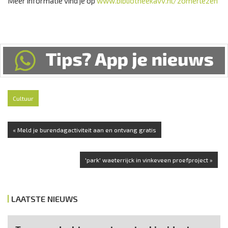
Meer informatie vind je op
www.bibliotheekavv.nl/zomerlezen
Cultuur
« Meld je burendagactiviteit aan en ontvang gratis
'park' waeterrijck in vinkeveen proefproject »
LAATSTE NIEUWS