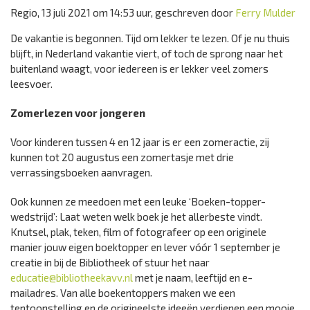
Regio, 13 juli 2021 om 14:53 uur, geschreven door
Ferry Mulder
De vakantie is begonnen. Tijd om lekker te lezen. Of je nu thuis
blijft, in Nederland vakantie viert, of toch de sprong naar het
buitenland waagt, voor iedereen is er lekker veel zomers
leesvoer.
Zomerlezen voor jongeren
Voor kinderen tussen 4 en 12 jaar is er een zomeractie, zij
kunnen tot 20 augustus een zomertasje met drie
verrassingsboeken aanvragen.
Ook kunnen ze meedoen met een leuke ‘Boeken-topper-
wedstrijd’: Laat weten welk boek je het allerbeste vindt.
Knutsel, plak, teken, film of fotografeer op een originele
manier jouw eigen boektopper en lever vóór 1 september je
creatie in bij de Bibliotheek of stuur het naar
educatie@bibliotheekavv.nl
met je naam, leeftijd en e-
mailadres. Van alle boekentoppers maken we een
tentoonstelling en de origineelste ideeën verdienen een mooie