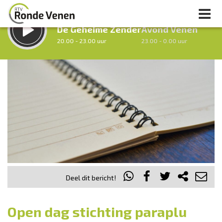
LUISTER LIVE:
STRAKS:
De Geheime Zender
Avond Venen
20.00 - 23.00 uur
23.00 - 0.00 uur
uur 1 van 0
Vorig uur
Volgend uur
Inklappen
Deel dit bericht!
Open dag stichting paraplu