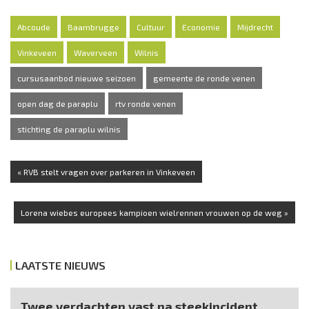
Abcoude
Baambrugge
Cultuur
Economie
Mijdrecht
Vinkeveen
Waverveen
Wilnis
cursusaanbod nieuwe seizoen
gemeente de ronde venen
open dag de paraplu
rtv ronde venen
stichting de paraplu wilnis
« RVB stelt vragen over parkeren in Vinkeveen
Lorena wiebes europees kampioen wielrennen vrouwen op de weg »
LAATSTE NIEUWS
Twee verdachten vast na steekincident,