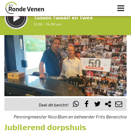
LUISTER LIVE:
Tussen Twaalf en Twee
12.00 - 14.00 uur
STRAKS:
Middag Venen
14.00 - 18.00 uur
uur 1 van 0
Vorig uur
Volgend uur
Inklappen
Deel dit bericht!
Penningmeester Nico Blom en beheerder Frits Benacchio
Jubilerend dorpshuis