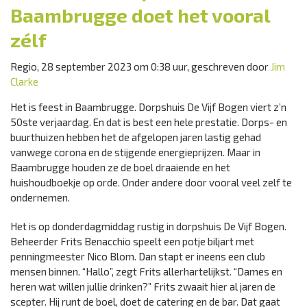
Baambrugge doet het vooral
zélf
Regio, 28 september 2023 om 0:38 uur, geschreven door
Jim
Clarke
Het is feest in Baambrugge. Dorpshuis De Vijf Bogen viert z’n
50ste verjaardag. En dat is best een hele prestatie. Dorps- en
buurthuizen hebben het de afgelopen jaren lastig gehad
vanwege corona en de stijgende energieprijzen. Maar in
Baambrugge houden ze de boel draaiende en het
huishoudboekje op orde. Onder andere door vooral veel zelf te
ondernemen.
Het is op donderdagmiddag rustig in dorpshuis De Vijf Bogen.
Beheerder Frits Benacchio speelt een potje biljart met
penningmeester Nico Blom. Dan stapt er ineens een club
mensen binnen. “Hallo”, zegt Frits allerhartelijkst. “Dames en
heren wat willen jullie drinken?” Frits zwaait hier al jaren de
scepter. Hij runt de boel, doet de catering en de bar. Dat gaat