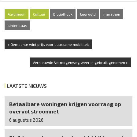
Algemeen
Cultuur
Bibliotheek
Leergeld
marathon
sinterklaas
« Gemeente wint prijs voor duurzame mobiliteit
Vernieuwde Vermogenweg weer in gebruik genomen »
LAATSTE NIEUWS
Betaalbare woningen krijgen voorrang op
overvol stroomnet
6 augustus 2026