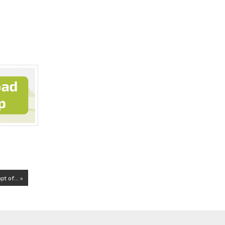
t of... »