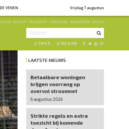
NDE VENEN
Vrijdag 7 augustus
RUGGE
·
DE HOEF
·
MIJDRECHT
·
VINKEVEEN
·
WAVERVEEN
·
WILNIS
TIPS?!
·
105.6 FM
·
Je luistert nu naar
uur 1 van 0
LAATSTE NIEUWS
«
Vorig uur
Volgend uur
»
Betaalbare woningen
krijgen voorrang op
overvol stroomnet
6 augustus 2026
Strikte regels en extra
toezicht bij komende