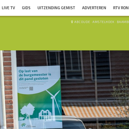
LIVE TV
GIDS
UITZENDING GEMIST
ADVERTEREN
RTV RO
ABCOUDE
·
AMSTELHOEK
·
BAAMB