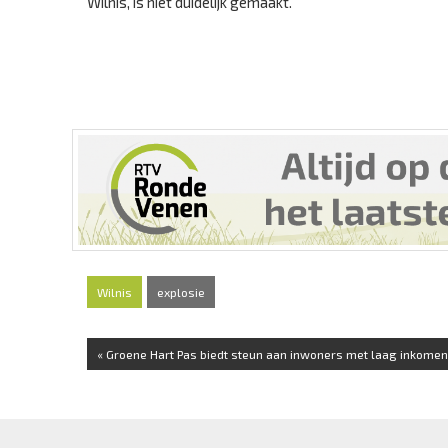
Wilnis, is niet duidelijk gemaakt.
Wilnis
explosie
« Groene Hart Pas biedt steun aan inwoners met laag inkomen