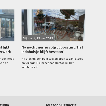
Mijdrecht, 25 juni 2025
 lijkt
Na nachtmerrie volgt doorstart: 'Het
netwerk
Indohuisje blijft bestaan'
or een goed
Na slechts een paar weken open te zijn, sloeg
 van de
op vrijdag 13 juni het noodlot toe bij Het
Indohuisje in...
tudio
Telefoon Redactie