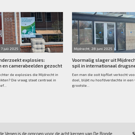
 7 juli 2025
Mijdrecht, 28 juni 2025
onderzoekt explosies:
Voormalig slager uit Mijdrecht
n en camerabeelden gezocht
spil in internationaal drugs
achter de explosies die Mijdrecht in
Een man die ooit kipfilet verkocht vo
ikten? Die vraag staat centraal in
doel, blijkt nu hoofdverdachte in een
ef...
grootste...
e Venen is de omroep voor de acht kernen van De Ronde
S