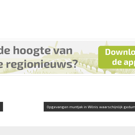
Opgevangen muntjak in Wilnis waarschijnlijk gedump