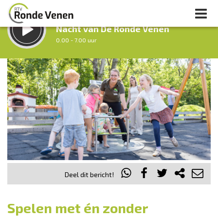
LUISTER LIVE:
Nacht van De Ronde Venen
0.00 - 7.00 uur
STRAKS:
Ochtendronde
7.00 - 12.00 uur
uur 1 van 0
Vorig uur
Volgend uur
Inklappen
Deel dit bericht!
Spelen met én zonder