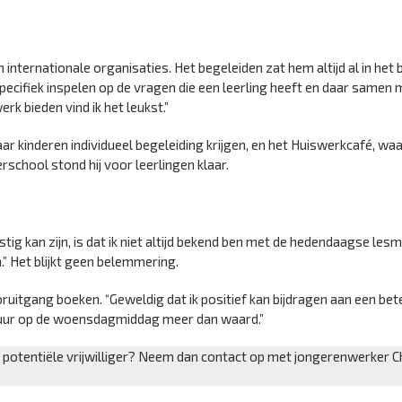
n internationale organisaties. Het begeleiden zat hem altijd al in het 
 specifiek inspelen op de vragen die een leerling heeft en daar samen
k bieden vind ik het leukst.”
waar kinderen individueel begeleiding krijgen, en het Huiswerkcafé, wa
school stond hij voor leerlingen klaar.
tig kan zijn, is dat ik niet altijd bekend ben met de hedendaagse les
.” Het blijkt geen belemmering.
oruitgang boeken. “Geweldig dat ik positief kan bijdragen aan een bet
e uur op de woensdagmiddag meer dan waard.”
s potentiële vrijwilliger? Neem dan contact op met jongerenwerker C