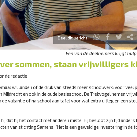
Deel dit bericht!
Eén van de deelnemers krijgt hul
ver sommen, staan vrijwilligers k
r de redactie
helemaal wil landen of de druk van steeds meer schoolwerk: voor veel 
an Mijdrecht en ook in de oude basisschool De Trekvogel nemen vrijwi
n de vakantie of na school aan tafel voor wat extra uitleg en een steu
hij dat hij het contact met anderen miste. Hij besloot zijn tijd anders 
ecten van stichting Samens. “Het is een geweldige investering in de