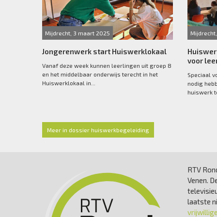
Mijdrecht, 3 maart 2025
Mijdrecht
Jongerenwerk start Huiswerklokaal
Huiswer
voor lee
Vanaf deze week kunnen leerlingen uit groep 8
en het middelbaar onderwijs terecht in het
Speciaal v
Huiswerklokaal in...
nodig hebb
huiswerk t
Meer in dossier huiswerkbegeleiding
RTV Rond
Venen. De
televisie
laatste 
vrijwillig