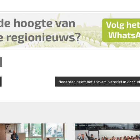
"Iedereen heeft het erover": verdriet in Abcoud