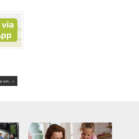
e om... »