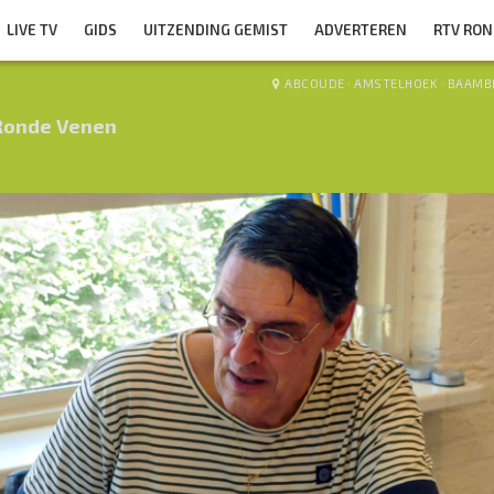
LIVE TV
GIDS
UITZENDING GEMIST
ADVERTEREN
RTV RO
ABCOUDE
·
AMSTELHOEK
·
BAAMB
Ronde Venen