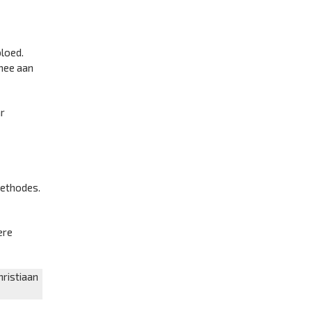
bloed.
 mee aan
ar
methodes.
ere
hristiaan