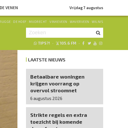
NDE VENEN
Vrijdag 7 augustus
RUGGE
·
DE HOEF
·
MIJDRECHT
·
VINKEVEEN
·
WAVERVEEN
·
WILNIS
TIPS?!
·
105.6 FM
·
Je luistert nu naar
uur 1 van 0
LAATSTE NIEUWS
«
Vorig uur
Volgend uur
»
Betaalbare woningen
krijgen voorrang op
overvol stroomnet
6 augustus 2026
Strikte regels en extra
toezicht bij komende