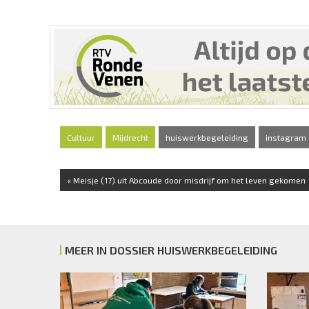
Cultuur
Mijdrecht
huiswerkbegeleiding
instagram
« Meisje (17) uit Abcoude door misdrijf om het leven gekomen
MEER IN DOSSIER HUISWERKBEGELEIDING