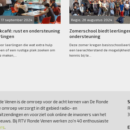
, 17 september 2024
Regio, 26 augustus 2024
kcafé: rust en ondersteuning
Zomerschool biedt leerlinge
rlingen
ondersteuning
oor leerlingen die wat extra hulp
Deze zomer kregen basisschoolleer
en of een rustige plek zoeken om
een leerachterstand de mogelijkhei
e maken,...
kennis bij te...
e Venen is de omroep voor de acht kernen van De Ronde
S
 omroep verzorgt in dit gebied radio- en
R
uitzendingen en voorziet ook online de inwoners van het
3
nieuws. Bij RTV Ronde Venen werken zo'n 40 enthousiaste
ers
.
E