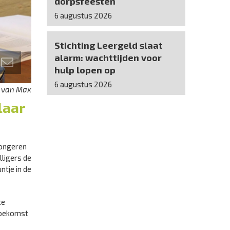
dorpsfeesten
6 augustus 2026
Stichting Leergeld slaat
alarm: wachttijden voor
hulp lopen op
6 augustus 2026
p van Max
laar
jongeren
lligers de
ntje in de
te
 toekomst