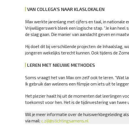
VAN COLLEGA’S NAAR KLASLOKALEN
Max werkte jarenlang met cijfers en taal, in nationale e
Vrijwilligerswerk bleek een logische stap. “Je kan heel
de slag gaan. Die manier van aandacht geven en maatwer
Hij doet dit bij verschillende projecten: de Inhaalslag, 
jongeren wekelijks terecht kunnen. Ook tijdens de Zomer
LEREN MET NIEUWE METHODES
Soms vraagt het van Max om zelf ook te leren. “Wat las
Ik gebruik dan weleens een filmpje om iets uit te leggen
Het plezier haalt hij uit de momenten dat leerlingen vo
toekomst voor hen. Het is de tijdinvestering van twe
Wil je meer informatie over de huiswerkbegeleiding al
via mail:
c.zijl@stichtingsamens.nl