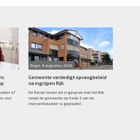
Regio, 6 augustus 2026
rm:
Gemeente verdedigt opvangbeleid
op
na ingrijpen Rijk
moeten of
De Ronde Venen wil in gesprek met het Rijk
is voor
nadat de gemeente op trede 3 van de
interventieladder is geplaatst...