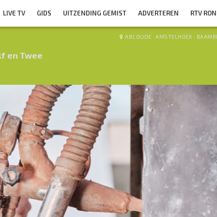
LIVE TV
GIDS
UITZENDING GEMIST
ADVERTEREN
RTV RO
ABCOUDE
·
AMSTELHOEK
·
BAAMB
lf en Twee