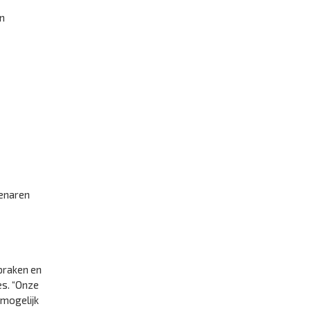
an
genaren
praken en
es. “Onze
 mogelijk