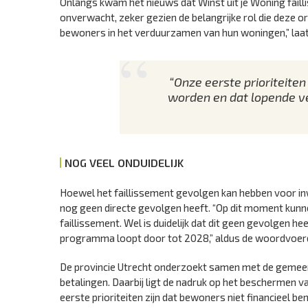
Onlangs kwam het nieuws dat Winst uit je Woning fail
onverwacht, zeker gezien de belangrijke rol die deze o
bewoners in het verduurzamen van hun woningen,” la
“Onze eerste prioriteiten
worden en dat lopende v
NOG VEEL ONDUIDELIJK
Hoewel het faillissement gevolgen kan hebben voor in
nog geen directe gevolgen heeft. “Op dit moment kunne
faillissement. Wel is duidelijk dat dit geen gevolgen h
programma loopt door tot 2028,” aldus de woordvoer
De provincie Utrecht onderzoekt samen met de gemeent
betalingen. Daarbij ligt de nadruk op het beschermen 
eerste prioriteiten zijn dat bewoners niet financieel