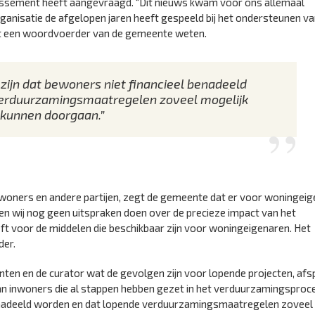
lissement heeft aangevraagd. “Dit nieuws kwam voor ons allemaal
rganisatie de afgelopen jaren heeft gespeeld bij het ondersteunen v
at een woordvoerder van de gemeente weten.
 zijn dat bewoners niet financieel benadeeld
erduurzamingsmaatregelen zoveel mogelijk
kunnen doorgaan.”
woners en andere partijen, zegt de gemeente dat er voor woningei
n wij nog geen uitspraken doen over de precieze impact van het
eeft voor de middelen die beschikbaar zijn voor woningeigenaren. Het
der.
en en de curator wat de gevolgen zijn voor lopende projecten, afs
van inwoners die al stappen hebben gezet in het verduurzamingsproc
 benadeeld worden en dat lopende verduurzamingsmaatregelen zoveel