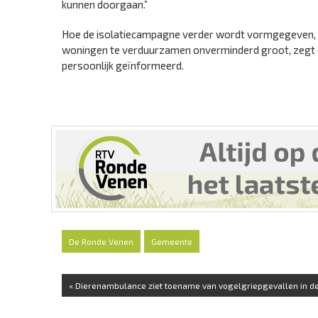
kunnen doorgaan.”
Hoe de isolatiecampagne verder wordt vormgegeven, 
woningen te verduurzamen onverminderd groot, zegt 
persoonlijk geïnformeerd.
De Ronde Venen
Gemeente
« Dierenambulance ziet toename van vogelgriepgevallen in de.