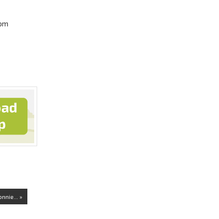
 om
nnie... »