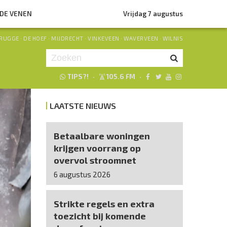
NDE VENEN
Vrijdag 7 augustus
RUGGE
·
DE HOEF
·
MIJDRECHT
·
VINKEVEEN
·
WAVERVEEN
·
WILNIS
TIPS?!
·
105.6 FM
·
Je luistert nu naar
uur 1 van 0
LAATSTE NIEUWS
«
Vorig uur
Volgend uur
»
Betaalbare woningen
krijgen voorrang op
overvol stroomnet
6 augustus 2026
Strikte regels en extra
toezicht bij komende