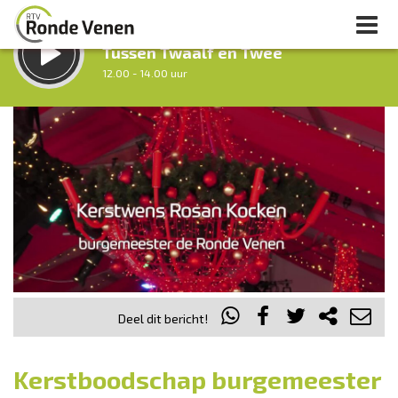
LUISTER LIVE:
Tussen Twaalf en Twee
12.00 - 14.00 uur
STRAKS:
Middag Venen
14.00 - 18.00 uur
uur 1 van 0
Vorig uur
Volgend uur
Inklappen
Deel dit bericht!
Kerstboodschap burgemeester