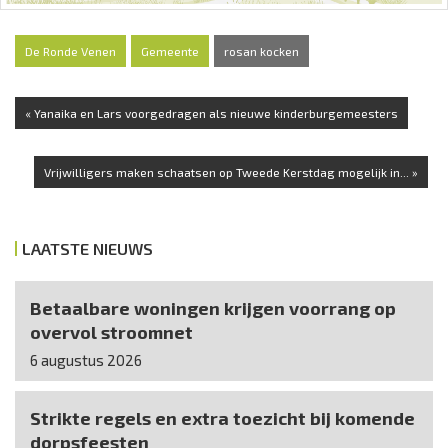
De Ronde Venen
Gemeente
rosan kocken
« Yanaika en Lars voorgedragen als nieuwe kinderburgemeesters
Vrijwilligers maken schaatsen op Tweede Kerstdag mogelijk in... »
LAATSTE NIEUWS
Betaalbare woningen krijgen voorrang op
overvol stroomnet
6 augustus 2026
Strikte regels en extra toezicht bij komende
dorpsfeesten