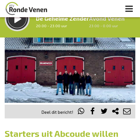
LUISTER LIVE:
STRAKS:
De Geheime Zender
Avond Venen
20.00 - 23.00 uur
23.00 - 0.00 uur
uur 1 van 0
Vorig uur
Volgend uur
Inklappen
Deel dit bericht!
Starters uit Abcoude willen