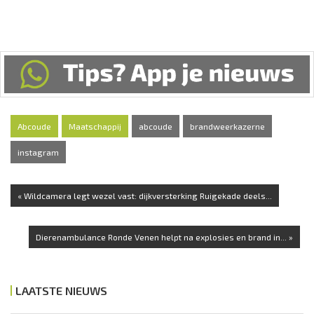
Abcoude
Maatschappij
abcoude
brandweerkazerne
instagram
« Wildcamera legt wezel vast: dijkversterking Ruigekade deels...
Dierenambulance Ronde Venen helpt na explosies en brand in... »
LAATSTE NIEUWS