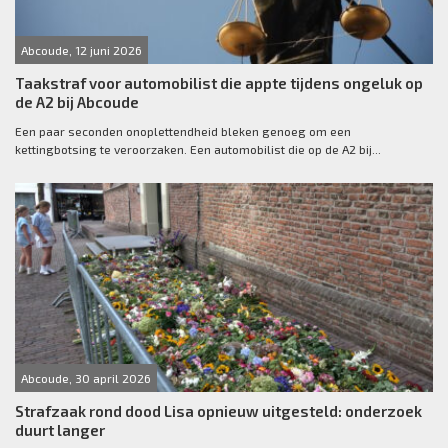
Abcoude, 12 juni 2026
Taakstraf voor automobilist die appte tijdens ongeluk op
de A2 bij Abcoude
Een paar seconden onoplettendheid bleken genoeg om een
kettingbotsing te veroorzaken. Een automobilist die op de A2 bij...
Abcoude, 30 april 2026
Strafzaak rond dood Lisa opnieuw uitgesteld: onderzoek
duurt langer