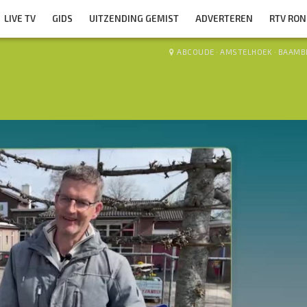
LIVE TV
GIDS
UITZENDING GEMIST
ADVERTEREN
RTV RO
ABCOUDE
·
AMSTELHOEK
·
BAAMB