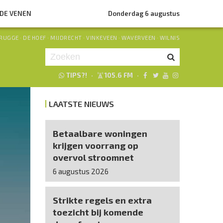
NDE VENEN
Donderdag 6 augustus
RUGGE
·
DE HOEF
·
MIJDRECHT
·
VINKEVEEN
·
WAVERVEEN
·
WILNIS
TIPS?!
·
105.6 FM
·
Je luistert nu naar
uur 1 van 0
LAATSTE NIEUWS
«
Vorig uur
Volgend uur
»
Betaalbare woningen
krijgen voorrang op
overvol stroomnet
6 augustus 2026
Strikte regels en extra
toezicht bij komende