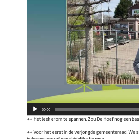
00:00
++ Het leek erom te spannen. Zou De Hoef nog een bas
++ Voor het eerst in de verjongde gemeenteraad. We 
iedereen vooraf een duidelijke tip mee.