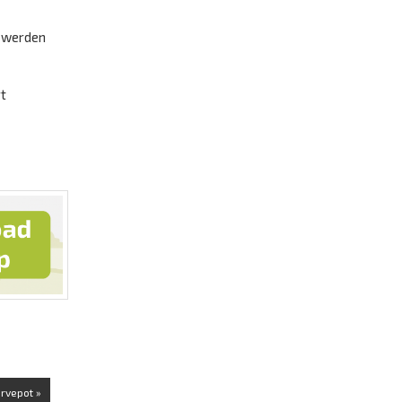
e werden
rt
ervepot »