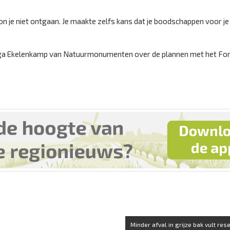
n je niet ontgaan. Je maakte zelfs kans dat je boodschappen voor j
 Olga Ekelenkamp van Natuurmonumenten over de plannen met het Fo
Minder afval in grijze bak vult res