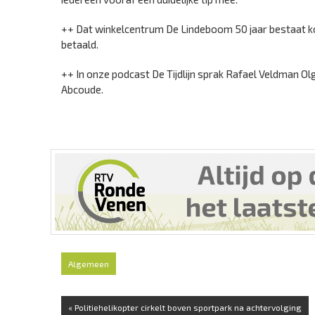
++ Dat winkelcentrum De Lindeboom 50 jaar bestaat ko
betaald.
++ In onze podcast De Tijdlijn sprak Rafael Veldman
Abcoude.
Algemeen
« Politiehelikopter cirkelt boven sportpark na achtervolging