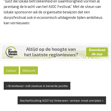
“Juist die lokale betrokkenheid en saamhorigheid vormen al
jarenlang de kracht van het AJOC Festival.” Met de steun van
lokale sponsoren wil de organisatie bewijzen dat een
dorpsfestival ook in economisch uitdagende tijden ambitieus
kan vernieuwen.
Cultuur
Mijdrecht
« Brandweer redt zwaluw in benarde positie
Nachtafsluiting N201 bij Vinkeveen: verkeer moet omrijden »