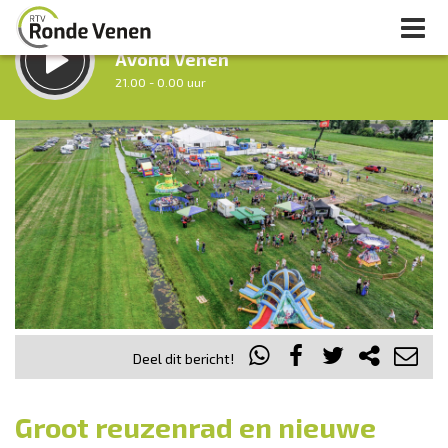
LUISTER LIVE:
Avond Venen
21.00 - 0.00 uur
STRAKS:
Nacht van De Ronde Venen
0.00 - 7.00 uur
uur 1 van 0
Vorig uur
Volgend uur
Inklappen
Deel dit bericht!
Groot reuzenrad en nieuwe