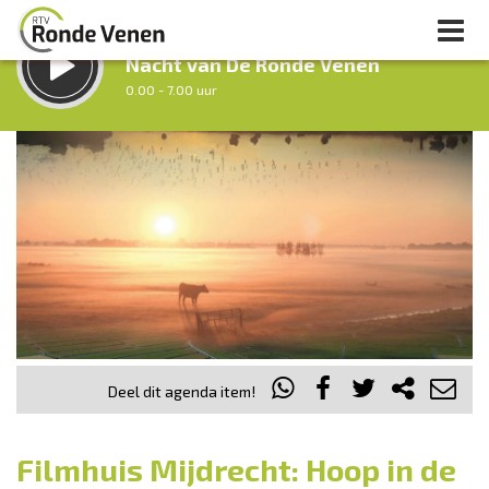
LUISTER LIVE:
Nacht van De Ronde Venen
0.00 - 7.00 uur
STRAKS:
Ochtendronde
7.00 - 12.00 uur
uur 1 van 0
Vorig uur
Volgend uur
Inklappen
Deel dit agenda item!
Filmhuis Mijdrecht: Hoop in de