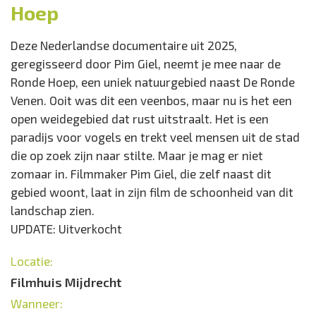
Hoep
Locatie:
Deze Nederlandse documentaire uit 2025,
Filmhuis Mijdrecht
geregisseerd door Pim Giel, neemt je mee naar de
Wanneer:
Ronde Hoep, een uniek natuurgebied naast De Ronde
Woensdag 14 januari van 20.00 tot 22.00 uur
Venen. Ooit was dit een veenbos, maar nu is het een
Entree:
open weidegebied dat rust uitstraalt. Het is een
10
paradijs voor vogels en trekt veel mensen uit de stad
die op zoek zijn naar stilte. Maar je mag er niet
zomaar in. Filmmaker Pim Giel, die zelf naast dit
gebied woont, laat in zijn film de schoonheid van dit
landschap zien.
UPDATE: Uitverkocht
Locatie:
Filmhuis Mijdrecht
Wanneer: