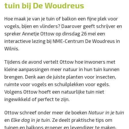
tuin bij De Woudreus
Locatie:
Hoe maak je van je tuin of balkon een fijne plek voor
NME-Centrum De Woudreus
vogels, bijen en vlinders? Daarover geeft schrijver en
Wanneer:
spreker Annetje Ottow op dinsdag 26 mei een
26 mei t/m 26 juni
interactieve lezing bij NME-Centrum De Woudreus in
Entree:
Wilnis.
gratis
Tijdens de avond vertelt Ottow hoe inwoners met
kleine aanpassingen meer natuur in hun tuin kunnen
brengen. Denk aan de juiste planten voor insecten,
ruimte voor vogels en schuilplekken voor egels.
Volgens Ottow hoeft een natuurlijke tuin niet
ingewikkeld of perfect te zijn.
Ottow schreef onder meer de boeken
Natuur in je tuin
en
Elke dag in je tuin
. Ze deelt praktische tips om
tuinen en balkons groener en levendiger te maken.