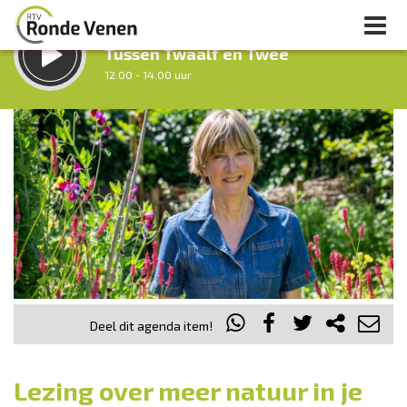
LUISTER LIVE:
Tussen Twaalf en Twee
12.00 - 14.00 uur
STRAKS:
Middag Venen
14.00 - 18.00 uur
uur 1 van 0
Vorig uur
Volgend uur
Inklappen
Deel dit agenda item!
Lezing over meer natuur in je