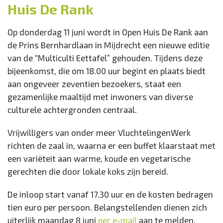
Huis De Rank
Locatie:
Open Huis De Rank
Prins Bernhardlaan 2
Op donderdag 11 juni wordt in Open Huis De Rank aan
Mijdrecht
de Prins Bernhardlaan in Mijdrecht een nieuwe editie
Wanneer:
van de “Multiculti Eettafel” gehouden. Tijdens deze
Donderdag 11 juni van 17.30 tot 21.00 uur
bijeenkomst, die om 18.00 uur begint en plaats biedt
Entree:
aan ongeveer zeventien bezoekers, staat een
€ 10
gezamenlijke maaltijd met inwoners van diverse
culturele achtergronden centraal.
Vrijwilligers van onder meer VluchtelingenWerk
richten de zaal in, waarna er een buffet klaarstaat met
een variëteit aan warme, koude en vegetarische
gerechten die door lokale koks zijn bereid.
De inloop start vanaf 17.30 uur en de kosten bedragen
tien euro per persoon. Belangstellenden dienen zich
uiterlijk maandag 8 juni
per e-mail
aan te melden.