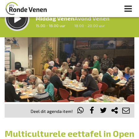
LUISTER LIVE:
STRAKS:
Middag Venen
Avond Venen
15.00 - 18.00 uur
18.00 - 20.00 uur
uur 1 van 0
Vorig uur
Volgend uur
Inklappen
Deel dit agenda item!
Multiculturele eettafel in Open