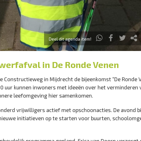
Deel dit agenda item!
werfafval in De Ronde Venen
 de Constructieweg in Mijdrecht de bijeenkomst “De Ronde 
00 uur kunnen inwoners met ideeën over het verminderen 
chonere leefomgeving hier samenkomen.
derd vrijwilligers actief met opschoonacties. De avond b
nieuwe initiatieven op te starten voor buurten, schoolom
 inhoudelijk programma gepland. Erica van Doorn verzorgt