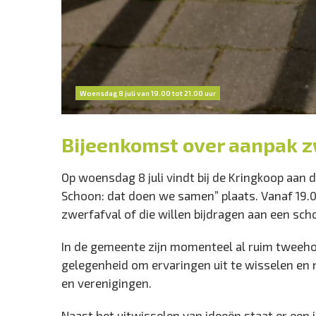
Woensdag 8 juli van 19.00 tot 21.00 uur
Bijeenkomst over aanpak z
Op woensdag 8 juli vindt bij de Kringkoop aan
Schoon: dat doen we samen” plaats. Vanaf 19.
zwerfafval of die willen bijdragen aan een s
In de gemeente zijn momenteel al ruim tweehon
gelegenheid om ervaringen uit te wisselen en 
en verenigingen.
Naast het uitwisselen van ideeën staat er een