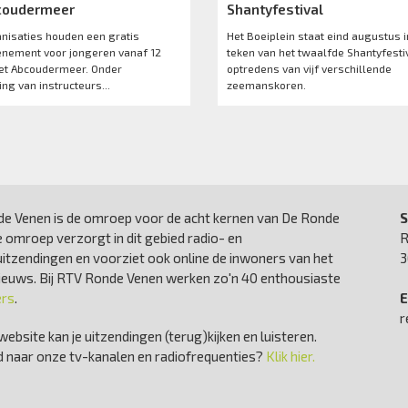
coudermeer
Shantyfestival
anisaties houden een gratis
Het Boeiplein staat eind augustus i
nement voor jongeren vanaf 12
teken van het twaalfde Shantyfesti
het Abcoudermeer. Onder
optredens van vijf verschillende
ng van instructeurs...
zeemanskoren.
e Venen is de omroep voor de acht kernen van De Ronde
S
 omroep verzorgt in dit gebied radio- en
R
uitzendingen en voorziet ook online de inwoners van het
3
nieuws. Bij RTV Ronde Venen werken zo'n 40 enthousiaste
ers
.
E
r
website kan je uitzendingen (terug)kijken en luisteren.
 naar onze tv-kanalen en radiofrequenties?
Klik hier.