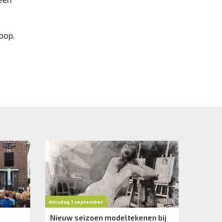
oop.
dinsdag 1 september
Nieuw seizoen modeltekenen bij