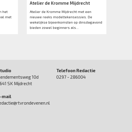
Atelier de Kromme Mijdrecht
n het
Atelier de Kromme Mijdrecht met een
val met
nieuwe reeks modeltekensessies. De
wekelijkse bijeenkomsten op dinsdagavond
bieden zowel beginners als...
tudio
Telefoon Redactie
endementsweg 10d
0297 - 286004
641 SK Mijdrecht
-mail
edactie@rtvrondevenen.nl