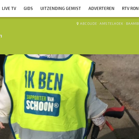
LIVE TV
GIDS
UITZENDING GEMIST
ADVERTEREN
RTV RO
ABCOUDE
·
AMSTELHOEK
·
BAAMB
n