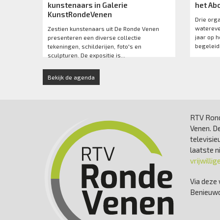
kunstenaars in Galerie
het Ab
KunstRondeVenen
Drie org
watereve
Zestien kunstenaars uit De Ronde Venen
jaar op 
presenteren een diverse collectie
begeleidi
tekeningen, schilderijen, foto's en
sculpturen. De expositie is...
Bekijk de agenda
RTV Rond
Venen. De
televisie
laatste 
vrijwillig
Via deze 
Benieuwd