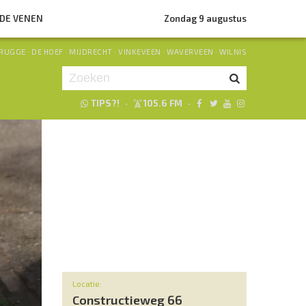
NDE VENEN
Zondag 9 augustus
RUGGE
·
DE HOEF
·
MIJDRECHT
·
VINKEVEEN
·
WAVERVEEN
·
WILNIS
TIPS?!
·
105.6 FM
·
Je luistert nu naar
uur 1 van 0
«
Vorig uur
Volgend uur
»
Locatie:
Constructieweg 66