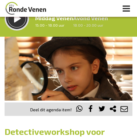
LUISTER LIVE:
STRAKS:
Middag Venen
Avond Venen
15.00 - 18.00 uur
18.00 - 20.00 uur
uur 1 van 0
Vorig uur
Volgend uur
Inklappen
Deel dit agenda item!
Detectiveworkshop voor