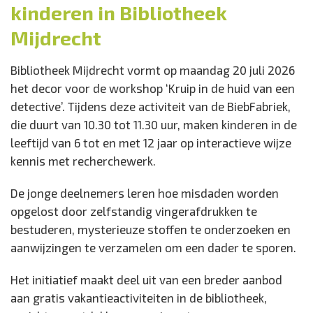
kinderen in Bibliotheek
Locatie:
Bibliotheek Mijdrecht
Mijdrecht
Dr. van der Haarlaan
Mijdrecht
Bibliotheek Mijdrecht vormt op maandag 20 juli 2026
Wanneer:
het decor voor de workshop ‘Kruip in de huid van een
Maandag 20 juli van 10.30 tot 11.30 uur
detective’. Tijdens deze activiteit van de BiebFabriek,
Entree:
die duurt van 10.30 tot 11.30 uur, maken kinderen in de
Gratis na aanmelding
leeftijd van 6 tot en met 12 jaar op interactieve wijze
kennis met recherchewerk.
De jonge deelnemers leren hoe misdaden worden
opgelost door zelfstandig vingerafdrukken te
bestuderen, mysterieuze stoffen te onderzoeken en
aanwijzingen te verzamelen om een dader te sporen.
Het initiatief maakt deel uit van een breder aanbod
aan gratis vakantieactiviteiten in de bibliotheek,