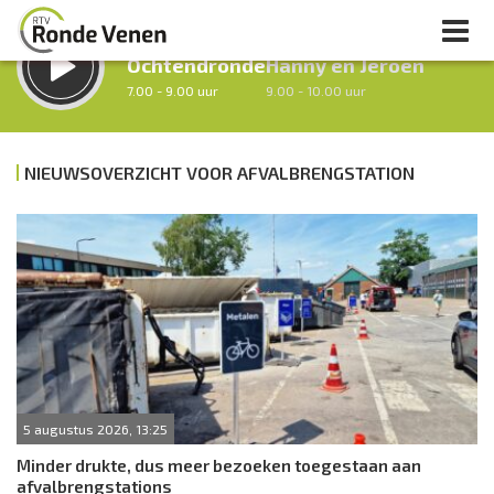
LUISTER LIVE:
STRAKS:
Ochtendronde
Hanny en Jeroen
7.00 - 9.00 uur
9.00 - 10.00 uur
NIEUWSOVERZICHT VOOR AFVALBRENGSTATION
uur 1 van 0
Vorig uur
Volgend uur
Inklappen
5 augustus 2026, 13:25
Minder drukte, dus meer bezoeken toegestaan aan
afvalbrengstations