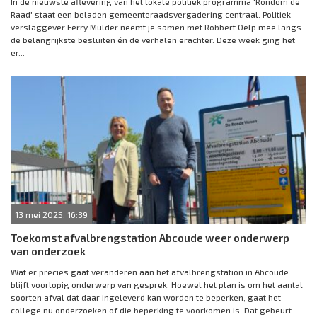
In de nieuwste aflevering van het lokale politiek programma 'Rondom de
Raad' staat een beladen gemeenteraadsvergadering centraal. Politiek
verslaggever Ferry Mulder neemt je samen met Robbert Oelp mee langs
de belangrijkste besluiten én de verhalen erachter. Deze week ging het
er...
13 mei 2025, 16:39
Toekomst afvalbrengstation Abcoude weer onderwerp
van onderzoek
Wat er precies gaat veranderen aan het afvalbrengstation in Abcoude
blijft voorlopig onderwerp van gesprek. Hoewel het plan is om het aantal
soorten afval dat daar ingeleverd kan worden te beperken, gaat het
college nu onderzoeken of die beperking te voorkomen is. Dat gebeurt