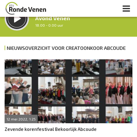
LUISTER LIVE:
Avond Venen
18.00 - 0.00 uur
STRAKS:
Nacht van De Ronde Venen
NIEUWSOVERZICHT VOOR CREATOONKOOR ABCOUDE
0.00 - 7.00 uur
uur 1 van 0
Vorig uur
Volgend uur
Inklappen
12 mei 2022, 1:25
Zevende korenfestival Bekoorlijk Abcoude