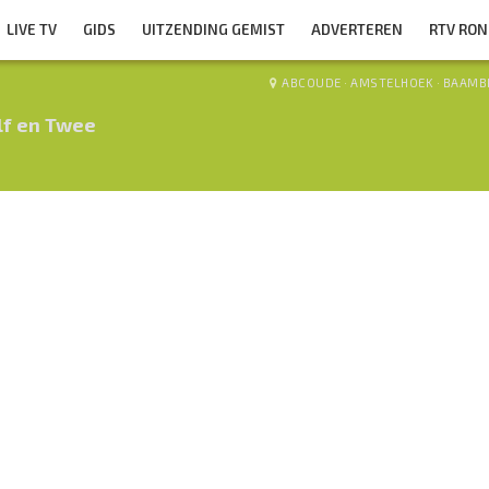
LIVE TV
GIDS
UITZENDING GEMIST
ADVERTEREN
RTV RO
ABCOUDE
·
AMSTELHOEK
·
BAAMB
lf en Twee