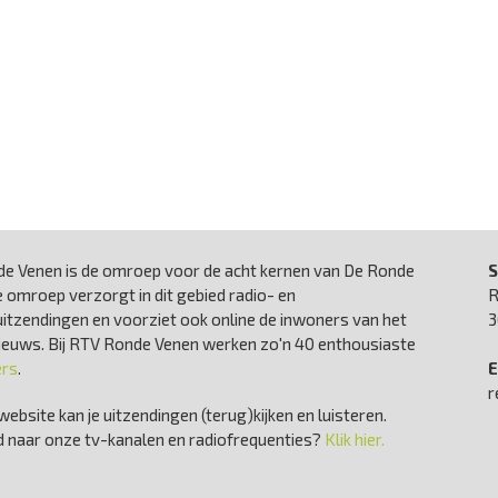
e Venen is de omroep voor de acht kernen van De Ronde
S
 omroep verzorgt in dit gebied radio- en
R
uitzendingen en voorziet ook online de inwoners van het
3
nieuws. Bij RTV Ronde Venen werken zo'n 40 enthousiaste
ers
.
E
r
website kan je uitzendingen (terug)kijken en luisteren.
 naar onze tv-kanalen en radiofrequenties?
Klik hier.