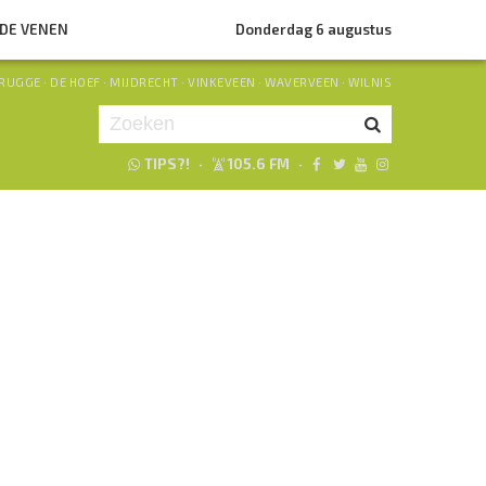
NDE VENEN
Donderdag 6 augustus
RUGGE
·
DE HOEF
·
MIJDRECHT
·
VINKEVEEN
·
WAVERVEEN
·
WILNIS
TIPS?!
·
105.6 FM
·
Je luistert nu naar
uur 1 van 0
«
Vorig uur
Volgend uur
»