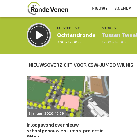
NIEUWS
AGENDA
LUISTER LIVE:
STRAKS:
Ochtendronde
Tussen Twaa
7.00 - 12.00 uur
12.00 - 14.00 uur
NIEUWSOVERZICHT VOOR CSW-JUMBO WILNIS
Inklappen
9 januari 2026, 13:59
Inloopavond over nieuw
schoolgebouw en Jumbo-project in
Wilnis