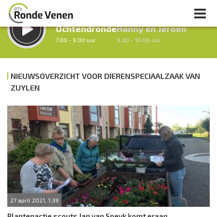
LUISTER LIVE:
STRAKS:
Ochtendronde
Hanny en Jeroen
7.00 - 9.00 uur
9.00 - 10.00 uur
NIEUWSOVERZICHT VOOR DIERENSPECIAALZAAK VAN
ZUYLEN
uur 1 van 0
Vorig uur
Volgend uur
Inklappen
27 april 2021, 1:39
Plantenactie scouts Jan van Speyk komt eraan