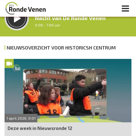
LUISTER LIVE:
Nacht van De Ronde Venen
0.00 - 7.00 uur
STRAKS:
Ochtendronde
NIEUWSOVERZICHT VOOR HISTORICSH CENTRUM
7.00 - 9.00 uur
uur 1 van 0
Vorig uur
Volgend uur
Inklappen
1 april 2026, 0:01
Deze week in Nieuwsronde 12