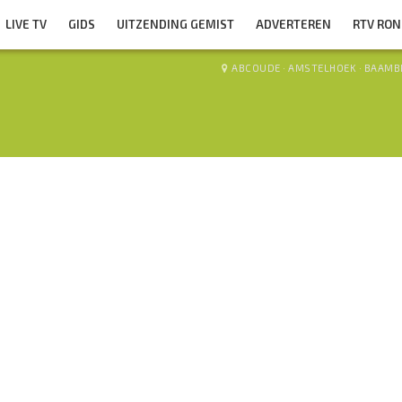
LIVE TV
GIDS
UITZENDING GEMIST
ADVERTEREN
RTV RO
ABCOUDE
·
AMSTELHOEK
·
BAAMB