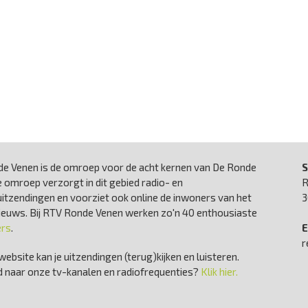
e Venen is de omroep voor de acht kernen van De Ronde
S
 omroep verzorgt in dit gebied radio- en
R
uitzendingen en voorziet ook online de inwoners van het
3
nieuws. Bij RTV Ronde Venen werken zo'n 40 enthousiaste
ers
.
E
r
website kan je uitzendingen (terug)kijken en luisteren.
 naar onze tv-kanalen en radiofrequenties?
Klik hier.