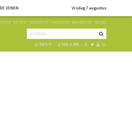
NDE VENEN
Vrijdag 7 augustus
RUGGE
·
DE HOEF
·
MIJDRECHT
·
VINKEVEEN
·
WAVERVEEN
·
WILNIS
TIPS?!
·
105.6 FM
·
Je luistert nu naar
uur 1 van 0
«
Vorig uur
Volgend uur
»