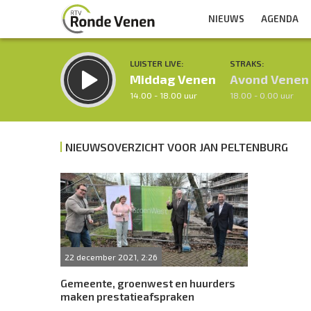
NIEUWS
AGENDA
LUISTER LIVE:
STRAKS:
Middag Venen
Avond Venen
14.00 - 18.00 uur
18.00 - 0.00 uur
NIEUWSOVERZICHT VOOR JAN PELTENBURG
Inklappen
22 december 2021, 2:26
Gemeente, groenwest en huurders
maken prestatieafspraken