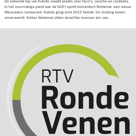
De bekende kip van Kokido maakt plaats voor taco's, ceviche en cocktails.
In het voormalige pand aan de N201 opent binnenkort Nixtamal, een nieuw
Mexicaans restaurant. Kokido ging eind 2023 failliet. De sluiting kwam
onverwacht. Achter Nixtamal zitten dezelfde mensen als van...