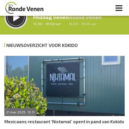
LUISTER LIVE:
STRAKS:
Middag Venen
Avond Venen
14.00 - 18.00 uur
18.00 - 19.00 uur
NIEUWSOVERZICHT VOOR KOKIDO
uur 1 van 0
Vorig uur
Volgend uur
Inklappen
21 mei 2025, 13:11
Mexicaans restaurant ‘Nixtamal’ opent in pand van Kokido