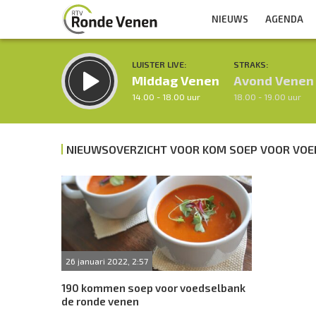
NIEUWS
AGENDA
LUISTER LIVE:
STRAKS:
Middag Venen
Avond Venen
14.00 - 18.00 uur
18.00 - 19.00 uur
NIEUWSOVERZICHT VOOR KOM SOEP VOOR VO
Inklappen
26 januari 2022, 2:57
190 kommen soep voor voedselbank
de ronde venen