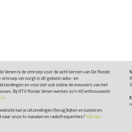
e Venen is de omroep voor de acht kernen van De Ronde
S
 omroep verzorgt in dit gebied radio- en
R
uitzendingen en voorziet ook online de inwoners van het
3
nieuws. Bij RTV Ronde Venen werken zo'n 40 enthousiaste
ers
.
E
r
website kan je uitzendingen (terug)kijken en luisteren.
 naar onze tv-kanalen en radiofrequenties?
Klik hier.