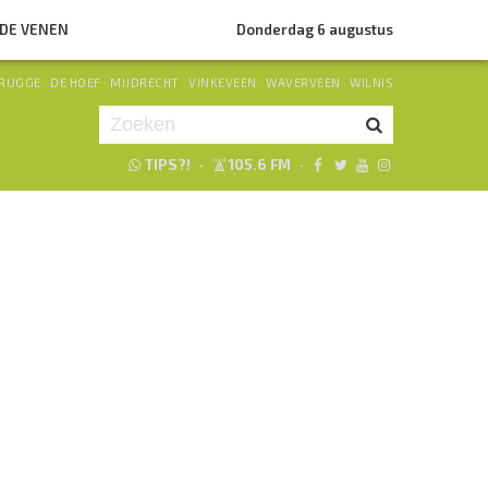
NDE VENEN
Donderdag 6 augustus
RUGGE
·
DE HOEF
·
MIJDRECHT
·
VINKEVEEN
·
WAVERVEEN
·
WILNIS
TIPS?!
·
105.6 FM
·
Je luistert nu naar
uur 1 van 0
«
Vorig uur
Volgend uur
»