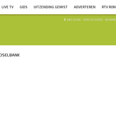
LIVE TV
GIDS
UITZENDING GEMIST
ADVERTEREN
RTV RO
ABCOUDE
·
AMSTELHOEK
·
BAAMB
EDSELBANK