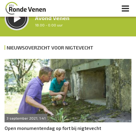
LUISTER LIVE:
Avond Venen
18.00 - 0.00 uur
STRAKS:
Nacht van De Ronde Venen
NIEUWSOVERZICHT VOOR NIGTEVECHT
0.00 - 7.00 uur
uur 1 van 0
Vorig uur
Volgend uur
Inklappen
3 september 2021, 1:41
Open monumentendag op fort bij nigtevecht