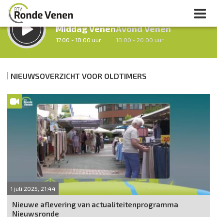
LUISTER LIVE:
STRAKS:
Middag Venen
Avond Venen
17.00 - 18.00 uur
18.00 - 20.00 uur
NIEUWSOVERZICHT VOOR OLDTIMERS
uur 1 van 0
Vorig uur
Volgend uur
Inklappen
1 juli 2025, 21:44
Nieuwe aflevering van actualiteitenprogramma
Nieuwsronde