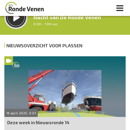
LUISTER LIVE:
Nacht van De Ronde Venen
0.00 - 7.00 uur
STRAKS:
Ochtendronde
NIEUWSOVERZICHT VOOR PLASSEN
7.00 - 12.00 uur
uur 1 van 0
Vorig uur
Volgend uur
Inklappen
16 april 2025, 0:01
Deze week in Nieuwsronde 14