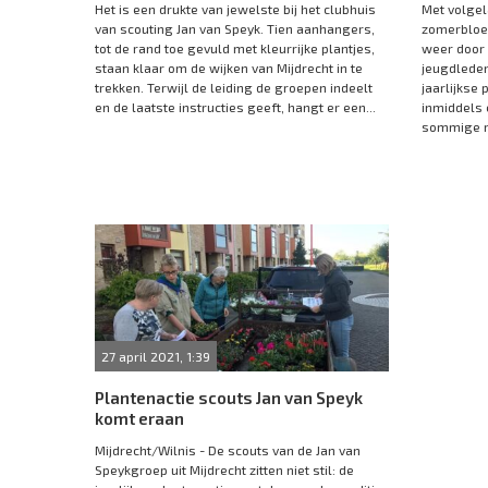
Het is een drukte van jewelste bij het clubhuis
Met volgel
van scouting Jan van Speyk. Tien aanhangers,
zomerbloei
tot de rand toe gevuld met kleurrijke plantjes,
weer door 
staan klaar om de wijken van Mijdrecht in te
jeugdleden
trekken. Terwijl de leiding de groepen indeelt
jaarlijkse 
en de laatste instructies geeft, hangt er een...
inmiddels e
sommige m
27 april 2021, 1:39
Plantenactie scouts Jan van Speyk
komt eraan
Mijdrecht/Wilnis - De scouts van de Jan van
Speykgroep uit Mijdrecht zitten niet stil: de