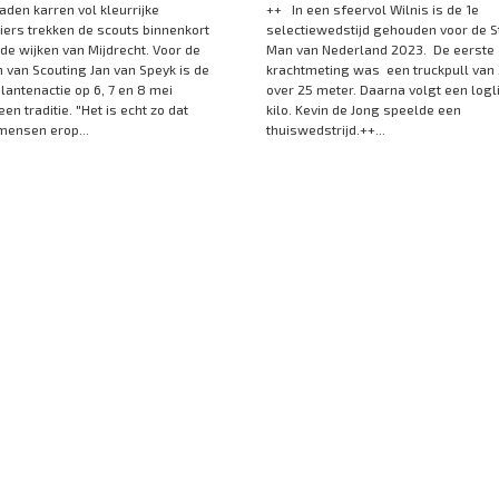
aden karren vol kleurrijke
++ In een sfeervol Wilnis is de 1e
ers trekken de scouts binnenkort
selectiewedstijd gehouden voor de S
de wijken van Mijdrecht. Voor de
Man van Nederland 2023. De eerste
 van Scouting Jan van Speyk is de
krachtmeting was een truckpull van 
plantenactie op 6, 7 en 8 mei
over 25 meter. Daarna volgt een logli
en traditie. "Het is echt zo dat
kilo. Kevin de Jong speelde een
ensen erop...
thuiswedstrijd.++...