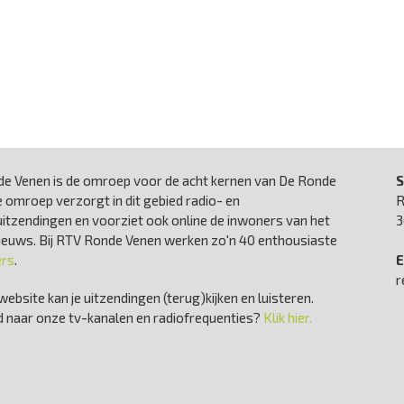
e Venen is de omroep voor de acht kernen van De Ronde
S
 omroep verzorgt in dit gebied radio- en
R
uitzendingen en voorziet ook online de inwoners van het
3
nieuws. Bij RTV Ronde Venen werken zo'n 40 enthousiaste
ers
.
E
r
website kan je uitzendingen (terug)kijken en luisteren.
 naar onze tv-kanalen en radiofrequenties?
Klik hier.