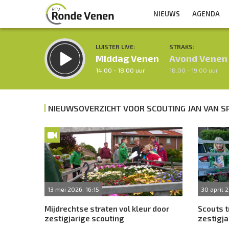
NIEUWS
AGENDA
LUISTER LIVE:
STRAKS:
Middag Venen
Avond Venen
14.00 - 18.00 uur
18.00 - 19.00 uur
NIEUWSOVERZICHT VOOR SCOUTING JAN VAN S
Inklappen
13 mei 2026, 16:15
30 april 2
Mijdrechtse straten vol kleur door
Scouts t
zestigjarige scouting
zestigja