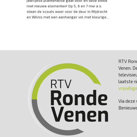
jaarlijkse plantenactie gaat door en deze editie
met nieuwe elementen! Op 5, 6 en 7 mei a.s.
staan de scouts weer voor de deur in Mijdrecht
en Wilnis met een aanhanger vol met kleurige...
RTV Rond
Venen. De
televisie
laatste 
vrijwillig
Via deze 
Benieuwd