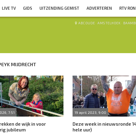
LIVE TV
GIDS
UITZENDING GEMIST
ADVERTEREN
RTV RO
ABCOUDE
·
AMSTELHOEK
·
BAAMB
PEYK MIJDRECHT
026, 7:51
19 april 2023, 9:00
rekken de wijk in voor
Deze week in nieuwsronde 14
rig jubileum
hele uur)