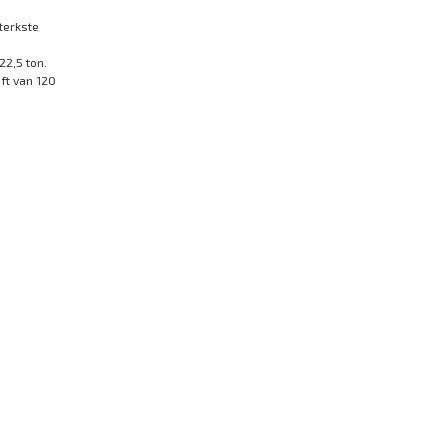
terkste
22,5 ton.
ft van 120