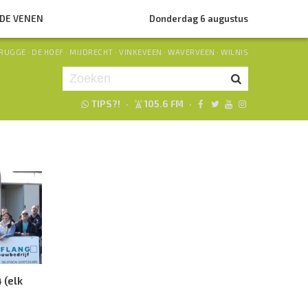
NDE VENEN
Donderdag 6 augustus
RUGGE
·
DE HOEF
·
MIJDRECHT
·
VINKEVEEN
·
WAVERVEEN
·
WILNIS
TIPS?!
·
105.6 FM
·
Je luistert nu naar
uur 1 van 0
«
Vorig uur
Volgend uur
»
 (elk