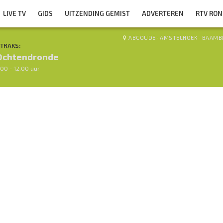
LIVE TV
GIDS
UITZENDING GEMIST
ADVERTEREN
RTV RO
ABCOUDE
·
AMSTELHOEK
·
BAAMB
TRAKS:
Ochtendronde
.00 - 12.00 uur