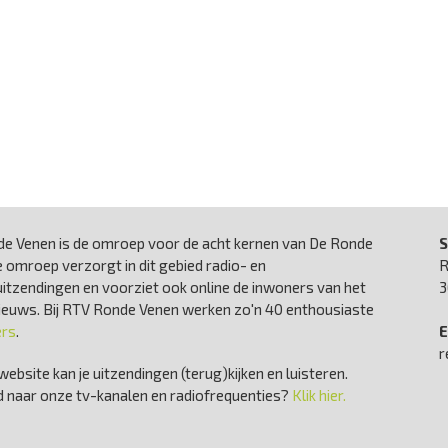
e Venen is de omroep voor de acht kernen van De Ronde
S
 omroep verzorgt in dit gebied radio- en
R
uitzendingen en voorziet ook online de inwoners van het
3
nieuws. Bij RTV Ronde Venen werken zo'n 40 enthousiaste
ers
.
E
r
website kan je uitzendingen (terug)kijken en luisteren.
 naar onze tv-kanalen en radiofrequenties?
Klik hier.