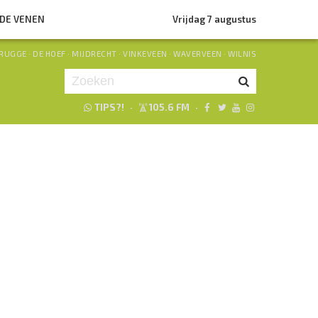
NDE VENEN
Vrijdag 7 augustus
RUGGE
·
DE HOEF
·
MIJDRECHT
·
VINKEVEEN
·
WAVERVEEN
·
WILNIS
TIPS?!
·
105.6 FM
·
Je luistert nu naar
uur 1 van 0
«
Vorig uur
Volgend uur
»