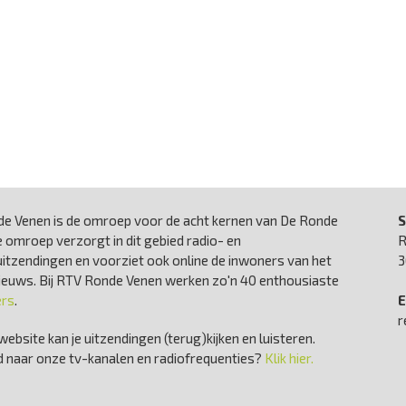
e Venen is de omroep voor de acht kernen van De Ronde
S
 omroep verzorgt in dit gebied radio- en
R
uitzendingen en voorziet ook online de inwoners van het
3
nieuws. Bij RTV Ronde Venen werken zo'n 40 enthousiaste
ers
.
E
r
website kan je uitzendingen (terug)kijken en luisteren.
 naar onze tv-kanalen en radiofrequenties?
Klik hier.