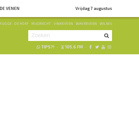
NDE VENEN
Vrijdag 7 augustus
RUGGE
·
DE HOEF
·
MIJDRECHT
·
VINKEVEEN
·
WAVERVEEN
·
WILNIS
TIPS?!
·
105.6 FM
·
Je luistert nu naar
uur 1 van 0
«
Vorig uur
Volgend uur
»