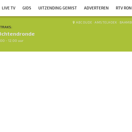
LIVE TV
GIDS
UITZENDING GEMIST
ADVERTEREN
RTV RO
ABCOUDE
·
AMSTELHOEK
·
BAAMB
TRAKS:
Ochtendronde
.00 - 12.00 uur