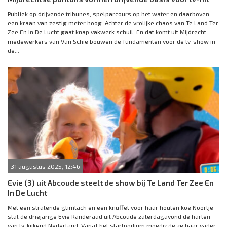
Publiek op drijvende tribunes, spelparcours op het water en daarboven
een kraan van zestig meter hoog. Achter de vrolijke chaos van Te Land Ter
Zee En In De Lucht gaat knap vakwerk schuil. En dat komt uit Mijdrecht:
medewerkers van Van Schie bouwen de fundamenten voor de tv-show in
de...
31 augustus 2025, 12:46
Evie (3) uit Abcoude steelt de show bij Te Land Ter Zee En
In De Lucht
Met een stralende glimlach en een knuffel voor haar houten koe Noortje
stal de driejarige Evie Randeraad uit Abcoude zaterdagavond de harten
van tv-kijkend Nederland. Vanaf het startpodium moedigde ze haar vader