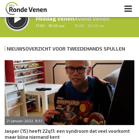
LUISTER LIVE:
STRAKS:
Middag Venen
Avond Venen
17.00 - 18.00 uur
18.00 - 20.00 uur
NIEUWSOVERZICHT VOOR TWEEDEHANDS SPULLEN
uur 1 van 0
Vorig uur
Volgend uur
Inklappen
21 januari 2022, 8:51
Jasper (15) heeft 22q11: een syndroom dat veel voorkomt
maar bijna niemand kent