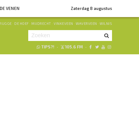
NDE VENEN
Zaterdag 8 augustus
RUGGE
·
DE HOEF
·
MIJDRECHT
·
VINKEVEEN
·
WAVERVEEN
·
WILNIS
TIPS?!
·
105.6 FM
·
Je luistert nu naar
uur 1 van 0
«
Vorig uur
Volgend uur
»