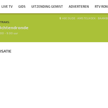
LIVE TV
GIDS
UITZENDING GEMIST
ADVERTEREN
RTV RO
ABCOUDE
·
AMSTELHOEK
·
BAAMB
TRAKS:
Ochtendronde
.00 - 9.00 uur
ISATIE