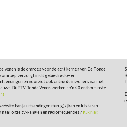
e Venen is de omroep voor de acht kernen van De Ronde
S
 omroep verzorgt in dit gebied radio- en
R
uitzendingen en voorziet ook online de inwoners van het
3
nieuws. Bij RTV Ronde Venen werken zo'n 40 enthousiaste
ers
.
E
r
website kan je uitzendingen (terug)kijken en luisteren.
 naar onze tv-kanalen en radiofrequenties?
Klik hier.