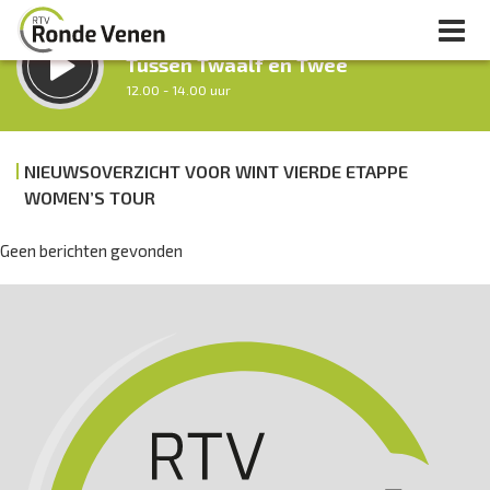
LUISTER LIVE:
Tussen Twaalf en Twee
12.00 - 14.00 uur
STRAKS:
Middag Venen
NIEUWSOVERZICHT VOOR WINT VIERDE ETAPPE
14.00 - 18.00 uur
WOMEN’S TOUR
uur 1 van 0
Vorig uur
Volgend uur
Geen berichten gevonden
Inklappen