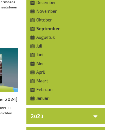
kt armoede
December
chaatsbaan
November
Oktober
September
Augustus
Juli
Juni
Mei
April
Maart
Februari
Januari
er 2024]
Wilnis ++
dichten
2023