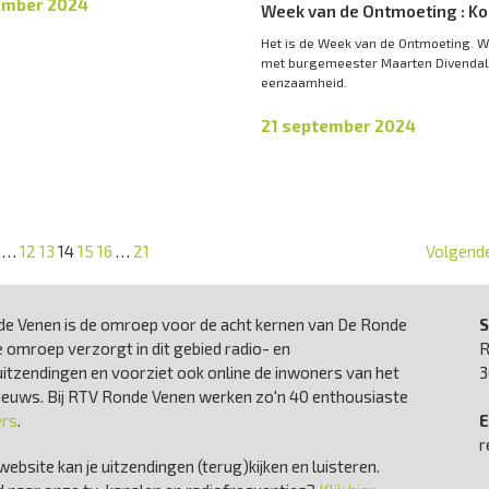
ember 2024
Week van de Ontmoeting : Ko
Het is de Week van de Ontmoeting. W
met burgemeester Maarten Divendal
eenzaamheid.
21 september 2024
…
12
13
14
15
16
…
21
Volgende
e Venen is de omroep voor de acht kernen van De Ronde
S
 omroep verzorgt in dit gebied radio- en
R
uitzendingen en voorziet ook online de inwoners van het
3
nieuws. Bij RTV Ronde Venen werken zo'n 40 enthousiaste
ers
.
E
r
website kan je uitzendingen (terug)kijken en luisteren.