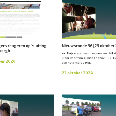
gers reageren op 'sluiting'
Nieuwsronde 36 [23 oktober
borgh
++ Najaarsproeverij wijnen ++ Nikk
klaar voor finale Miss Fashion ++ H
ber 2024
van het riviertje Het...
22 oktober 2024