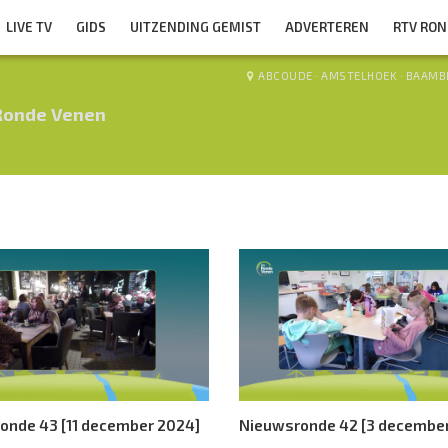
LIVE TV
GIDS
UITZENDING GEMIST
ADVERTEREN
RTV RO
ABCOUDE
·
AMSTELHOEK
·
BAAMB
Ronde Venen
onde 43 [11 december 2024]
Nieuwsronde 42 [3 decembe