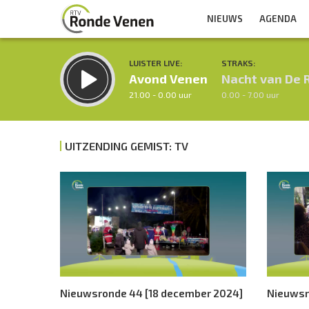
NIEUWS
AGENDA
LUISTER LIVE:
STRAKS:
Avond Venen
Nacht van De 
21.00 - 0.00 uur
0.00 - 7.00 uur
UITZENDING GEMIST: TV
Inklappen
Nieuwsronde 44 [18 december 2024]
Nieuwsr