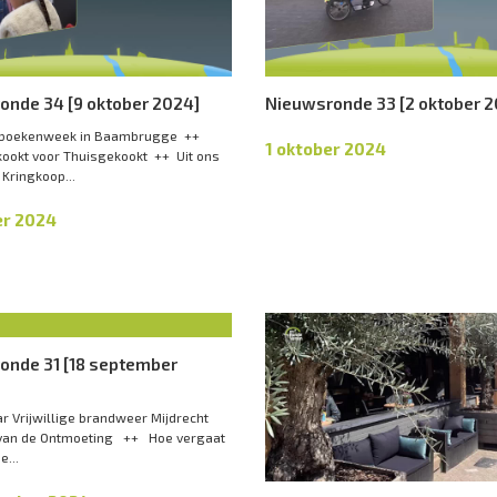
onde 34 [9 oktober 2024]
Nieuwsronde 33 [2 oktober 
boekenweek in Baambrugge ++
1 oktober 2024
kookt voor Thuisgekookt ++ Uit ons
 Kringkoop...
er 2024
onde 31 [18 september
r Vrijwillige brandweer Mijdrecht
an de Ontmoeting ++ Hoe vergaat
e...