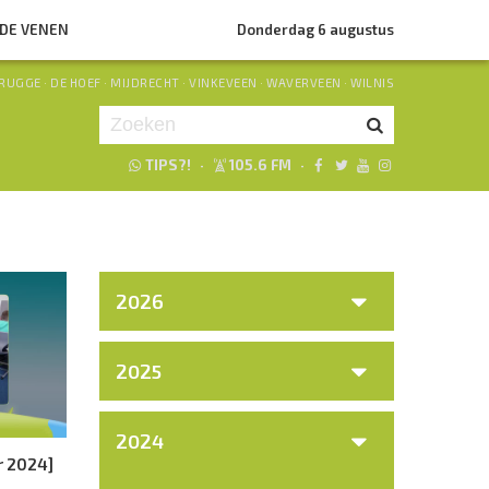
NDE VENEN
Donderdag 6 augustus
RUGGE
·
DE HOEF
·
MIJDRECHT
·
VINKEVEEN
·
WAVERVEEN
·
WILNIS
TIPS?!
·
105.6 FM
·
Je luistert nu naar
uur 1 van 0
«
Vorig uur
Volgend uur
»
2026
2025
2024
r 2024]