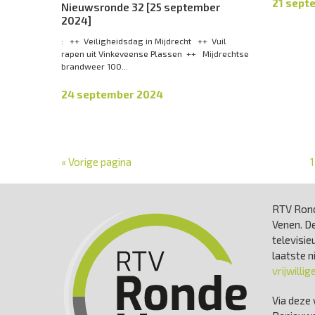
21 sept
Nieuwsronde 32 [25 september
2024]
: ++ Veiligheidsdag in Mijdrecht ++ Vuil
rapen uit Vinkeveense Plassen ++ Mijdrechtse
brandweer 100...
24 september 2024
« Vorige pagina
1
RTV Rond
Venen. De
televisie
laatste 
vrijwillig
Via deze 