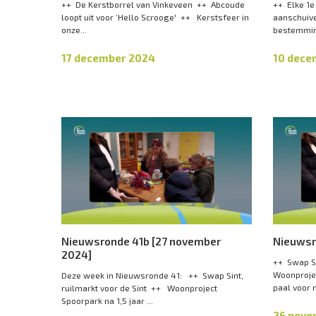
++ De Kerstborrel van Vinkeveen ++ Abcoude
++ Elke 1
loopt uit voor ‘Hello Scrooge' ++ Kerstsfeer in
aanschuive
onze...
bestemmin
17 december 2024
10 dece
Nieuwsronde 41b [27 november
Nieuwsr
2024]
++ Swap Si
Woonprojec
Deze week in Nieuwsronde 41: ++ Swap Sint,
paal voor 
ruilmarkt voor de Sint ++ Woonproject
Spoorpark na 1,5 jaar ...
26 nove