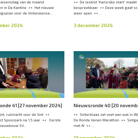
e woensdag van de maand
++ De leskist ‘Kansrijke start' maa
n in De Kantine ++ Het nieuwe
bespreekbaar ++ Deze week gaat s
gsplan voor de Vinkeveense...
weer open ++ ...
mber 2024
3 december 2024
onde 41 [27 november 2024]
Nieuwsronde 40 [20 novemb
nt, ruilmarkt voor de Sint ++
++ Sinterklaas zet voet aan wal in 
t Spoorpark na 1,5 jaar ++ Eerste
De Ronde Venen Marathon ++ Sintge
nieuwbouw SV...
met AI ++ ...
mber 2024
19 november 2024