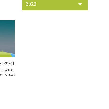
2022
er 2024]
enmarkt in
er - Amstel