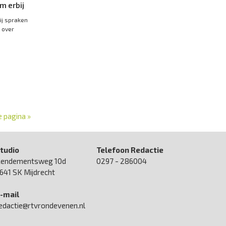
m erbij
ij spraken
 over
 pagina »
tudio
Telefoon Redactie
endementsweg 10d
0297 - 286004
641 SK Mijdrecht
-mail
edactie@rtvrondevenen.nl