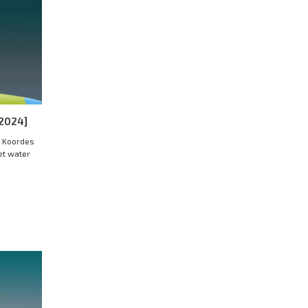
 2024]
i Koordes
et water