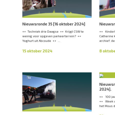
Nieuwsronde 35 [16 oktober 2024]
Nieuwsr
++ Techniek drie Daagse ++ Krijgt CSW te
++ Kinder
weinig voor opgeven parkeerterrein? ++
Catherine 
Yoghurt uit Abcoude ++ ...
archief: de
15 oktober 2024
8 oktob
Nieuwsr
2024].
++ 100 jaa
++ Week v
het Mous d