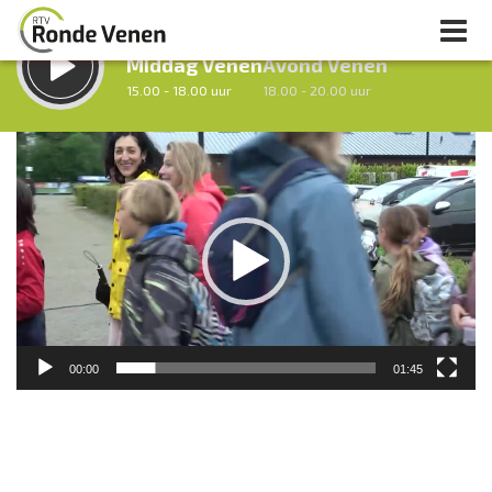
LUISTER LIVE:
STRAKS:
Middag Venen
Avond Venen
15.00 - 18.00 uur
18.00 - 20.00 uur
Videospeler
uur 1 van 0
Vorig uur
Volgend uur
Inklappen
00:00
01:45