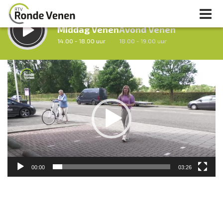
LUISTER LIVE:
STRAKS:
Middag Venen
Avond Venen
14.00 - 18.00 uur
18.00 - 19.00 uur
Videospeler
uur 1 van 0
Vorig uur
Volgend uur
Inklappen
00:00
03:26