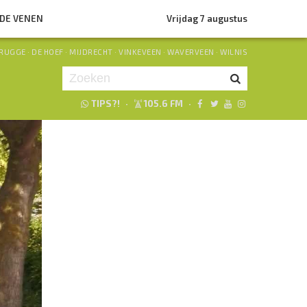
NDE VENEN
Vrijdag 7 augustus
RUGGE
·
DE HOEF
·
MIJDRECHT
·
VINKEVEEN
·
WAVERVEEN
·
WILNIS
TIPS?!
·
105.6 FM
·
Je luistert nu naar
uur 1 van 0
«
Vorig uur
Volgend uur
»