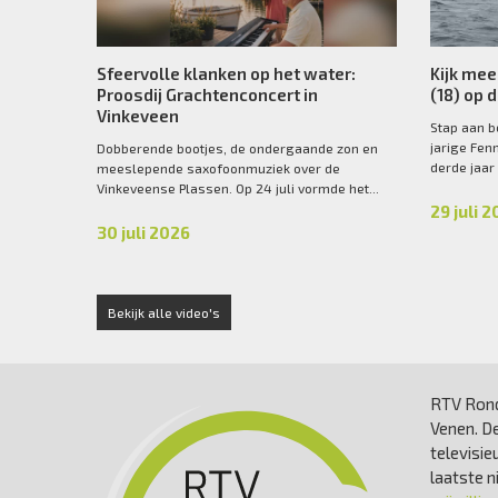
Sfeervolle klanken op het water:
Kijk mee
Proosdij Grachtenconcert in
(18) op 
Vinkeveen
Stap aan b
jarige Fen
Dobberende bootjes, de ondergaande zon en
derde jaar
meeslepende saxofoonmuziek over de
Vinkeveense Plassen. Op 24 juli vormde het...
29 juli 
30 juli 2026
Bekijk alle video's
RTV Rond
Venen. De
televisie
laatste 