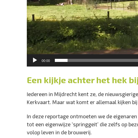
00:00
Een kijkje achter het hek b
Iedereen in Mijdrecht kent ze, de nieuwsgieri
Kerkvaart. Maar wat komt er allemaal kijken bi
In deze reportage ontmoeten we de eigenaren 
tot een eigenwijze ‘springgeit’ die zelfs op be
volop leven in de brouwerij.