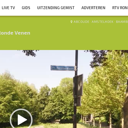
LIVE TV
GIDS
UITZENDING GEMIST
ADVERTEREN
RTV RO
ABCOUDE
·
AMSTELHOEK
·
BAAMB
Ronde Venen