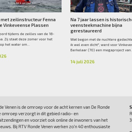
 met zeilinstructeur Fenna
Na 7 jaar lassen is historisc
de Vinkeveense Plassen
veensteekmachine bijna
gerestaureerd
oord tijdens de zeilles van de 18-
na. Zij staat deze zomer voor het
Wat begon met de nuchtere gedachte
 op het water om...
ik wel even dicht", werd voor Vinkeve
Berkelaar (70) een megaproject van..
2026
14 juli 2026
e Venen is de omroep voor de acht kernen van De Ronde
S
 omroep verzorgt in dit gebied radio- en
R
uitzendingen en voorziet ook online de inwoners van het
3
nieuws. Bij RTV Ronde Venen werken zo'n 40 enthousiaste