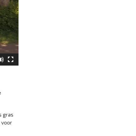
e
s gras
n voor