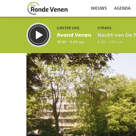
NIEUWS
AGENDA
LUISTER LIVE:
STRAKS:
Avond Venen
Nacht van De 
18.00 - 0.00 uur
0.00 - 7.00 uur
Videospeler
Inklappen