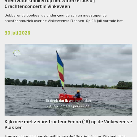
Sfeervolle klanken op het water: Proosdij
Grachtenconcert in Vinkeveen
Dobberende bootjes, de ondergaande zon en meeslepende
saxofoonmuziek over de Vinkeveense Plassen. Op 24 juli vormde het...
30 juli 2026
Kijk mee met zeilinstructeur Fenna (18) op de Vinkeveense
Plassen
Stap aan boord tijdens de zeilles van de 18-jarige Fenna. Zij staat deze