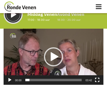
LUISTER LIVE:
STRAKS:
Middag Venen
Avond Venen
17.00 - 18.00 uur
18.00 - 20.00 uur
Videospeler
uur 1 van 0
Vorig uur
Volgend uur
Inklappen
00:00
03:42