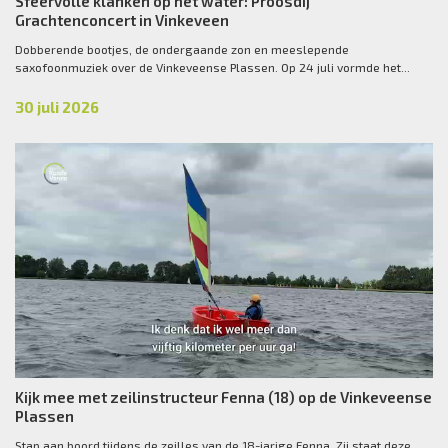
Sfeervolle klanken op het water: Proosdij
Grachtenconcert in Vinkeveen
Dobberende bootjes, de ondergaande zon en meeslepende
saxofoonmuziek over de Vinkeveense Plassen. Op 24 juli vormde het...
30 juli 2026
Kijk mee met zeilinstructeur Fenna (18) op de Vinkeveense
Plassen
Stap aan boord tijdens de zeilles van de 18-jarige Fenna. Zij staat deze